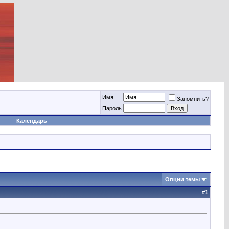
Имя
Запомнить?
Пароль
Календарь
Опции темы
#
1