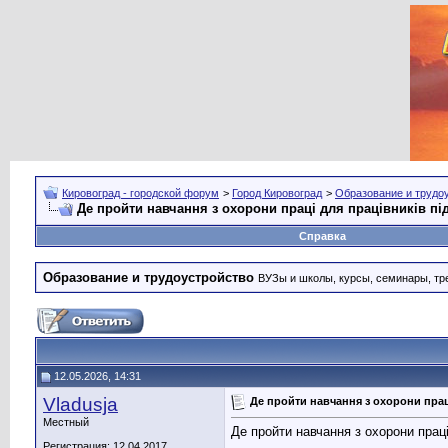
Кировоград - городской форум
>
Город Кировоград
>
Образование и трудо
Де пройти навчання з охорони праці для працівників п
Справка
Образование и трудоустройство
ВУЗы и школы, курсы, семинары, тре
12.05.2026, 14:31
Vladusja
Де пройти навчання з охорони прац
Местный
Де пройти навчання з охорони прац
Регистрация: 12.04.2017