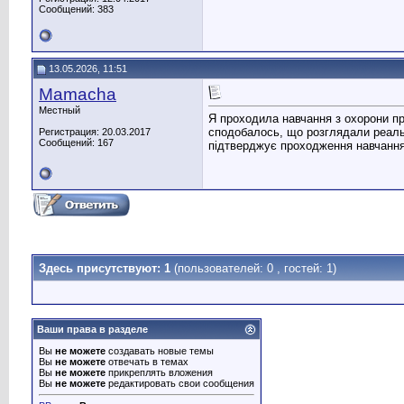
Сообщений: 383
13.05.2026, 11:51
Mamacha
Местный
Я проходила навчання з охорони пр
сподобалось, що розглядали реальні
Регистрация: 20.03.2017
Сообщений: 167
підтверджує проходження навчання 
Здесь присутствуют: 1
(пользователей: 0 , гостей: 1)
Ваши права в разделе
Вы
не можете
создавать новые темы
Вы
не можете
отвечать в темах
Вы
не можете
прикреплять вложения
Вы
не можете
редактировать свои сообщения