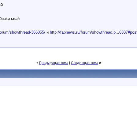
ай
бивки свай
/forum/showthread-366055/
и
http://fabnews.ru/forum/showthread.p...6337#po
«
Предыдущая тема
|
Следующая тема
»