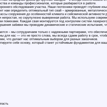
чества и команды профессионалов, которые разбираются в работе.
роннего обследования участка. Наши геотехники проводят глубокие изыс
яет нам определить оптимальный тип свай – армированные, металлически
массы сооружения до особенностей климата и сейсмической активности р
ки непростая, но скрупулезно выверенная работа. Мы используем соврем
и помехами. Каждая свая монтируется под контролем систем лазерного
ершения забивки мы проводим динамические и статические испытания, ч
ются – мы сотрудничаем только с надежными партнерами, что обеспечи
ы для нас — это не просто слова, мы всегда сдаем работу в срок, что
ми, что делает нас оптимальным выбором для разных заказчиков.
тируете себе основу, который станет устойчивым фундаментом для ваше
бласть