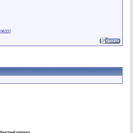
st96337
Быстрый переход