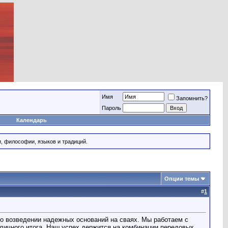
Имя
Запомнить?
Пароль
Календарь
и, философии, языков и традиций.
Опции темы
#
1
т о возведении надежных оснований на сваях. Мы работаем с
личного итога. Наш успех держится на комбинации передовых