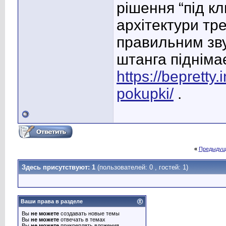
рішення “під к
архітектури тр
правильним зву
штанга підніма
https://bepretty
pokupki/
.
«
Предыдущ
Здесь присутствуют: 1
(пользователей: 0 , гостей: 1)
Ваши права в разделе
Вы
не можете
создавать новые темы
Вы
не можете
отвечать в темах
Вы
не можете
прикреплять вложения