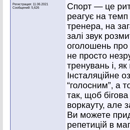
Спорт — це рит
Регистрация: 11.06.2021
Сообщений: 5,626
реагує на темп 
тренера, на за
залі звук розми
оголошень про 
не просто незр
тренувань і, як 
Інсталяційне о
“голосним”, а 
так, щоб бігов
воркауту, але з
Ви можете прид
репетицій в ма