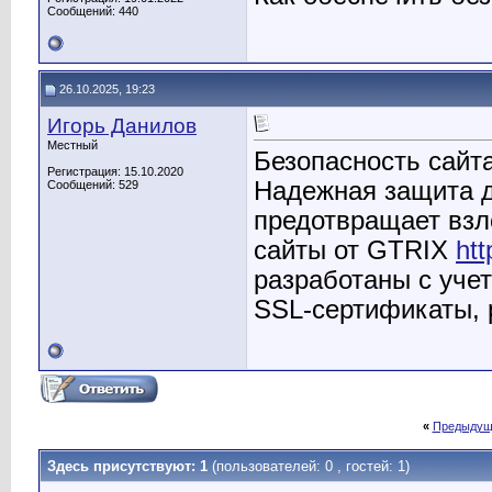
Сообщений: 440
26.10.2025, 19:23
Игорь Данилов
Местный
Безопасность сайта
Регистрация: 15.10.2020
Надежная защита д
Сообщений: 529
предотвращает вз
сайты от GTRIX
htt
разработаны с уче
SSL-сертификаты, р
«
Предыдущ
Здесь присутствуют: 1
(пользователей: 0 , гостей: 1)