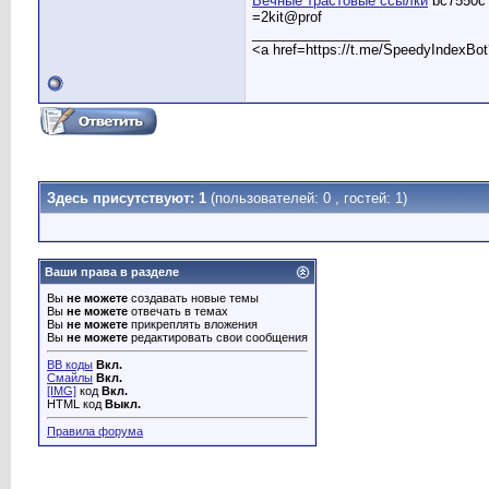
Вечные трастовые ссылки
bc7550c
=2kit@prof
__________________
<a href=https://t.me/SpeedyIndexBo
Здесь присутствуют: 1
(пользователей: 0 , гостей: 1)
Ваши права в разделе
Вы
не можете
создавать новые темы
Вы
не можете
отвечать в темах
Вы
не можете
прикреплять вложения
Вы
не можете
редактировать свои сообщения
BB коды
Вкл.
Смайлы
Вкл.
[IMG]
код
Вкл.
HTML код
Выкл.
Правила форума