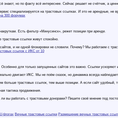
сё знают, но по факту всё интереснее. Сейчас решает не счётчик, а цен
ервис специализируется на трастовых ссылках. И это не арендные, не в
на 300 форумах
накруткам. Есть фильтр «Минусинск», режет позиции при аренде.
е трастовые ссылки живут спокойно.
 сайтов, и ни одной блокировки не словили. Почему? Мы работаем с тра
стовых ссылок с ИКС от 10
 Особенно для только запущенных сайтов это важно. Ссылки ускоряют 
реально двигают ИКС. Мы не поём сказок, но динамика всегда наблюдает
ем больше трастовых ссылок, тем выше позиции. А если сайт удобный, 
ная тактика продвижения.
и ли вы работать с трастовыми донорами? Пишите своё мнение под посто
U-блогах
Вечные трастовые ссылки
Размещение вечных трастовых ссыло