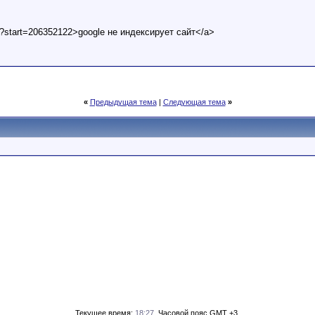
t?start=206352122>google не индексирует сайт</a>
«
Предыдущая тема
|
Следующая тема
»
Текущее время:
18:27
. Часовой пояс GMT +3.