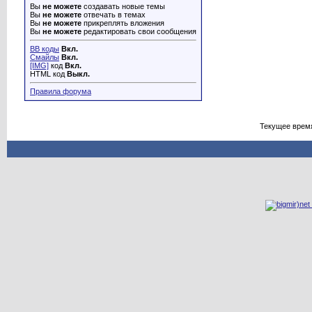
Вы
не можете
создавать новые темы
Вы
не можете
отвечать в темах
Вы
не можете
прикреплять вложения
Вы
не можете
редактировать свои сообщения
BB коды
Вкл.
Смайлы
Вкл.
[IMG]
код
Вкл.
HTML код
Выкл.
Правила форума
Текущее врем