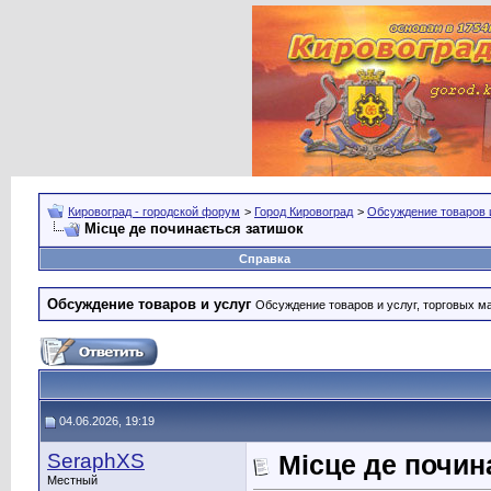
Кировоград - городской форум
>
Город Кировоград
>
Обсуждение товаров 
Місце де починається затишок
Справка
Обсуждение товаров и услуг
Обсуждение товаров и услуг, торговых мар
04.06.2026, 19:19
SeraphXS
Місце де почин
Местный