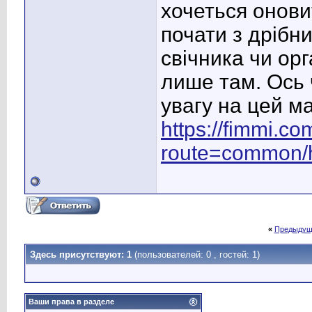
хочеться онови
почати з дрібн
свічника чи ор
лише там. Ось
увагу на цей ма
https://fimmi.c
route=common
«
Предыдущ
Здесь присутствуют: 1
(пользователей: 0 , гостей: 1)
Ваши права в разделе