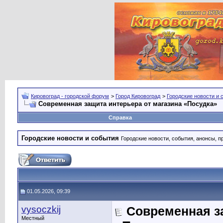
Кировоград - городской форум
>
Город Кировоград
>
Городские новости и 
Современная защита интерьера от магазина «Посудка»
Справка
Городские новости и события
Городские новости, события, анонсы, п
01.05.2026, 09:39
vysoczkij
Современная за
Местный