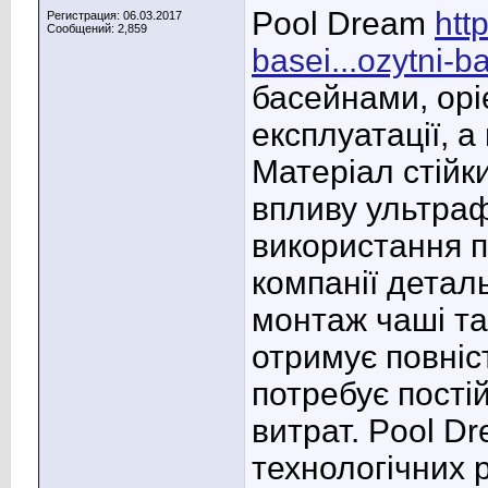
Pool Dream
htt
Регистрация: 06.03.2017
Сообщений: 2,859
basei...ozytni-b
басейнами, орі
експлуатації, а
Матеріал стійк
впливу ультраф
використання п
компанії детал
монтаж чаші та
отримує повніс
потребує пості
витрат. Pool D
технологічних 