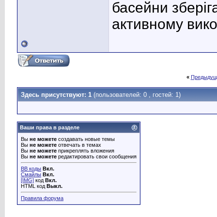
басейни зберіг
активному вико
«
Предыдущ
Здесь присутствуют: 1
(пользователей: 0 , гостей: 1)
Ваши права в разделе
Вы
не можете
создавать новые темы
Вы
не можете
отвечать в темах
Вы
не можете
прикреплять вложения
Вы
не можете
редактировать свои сообщения
BB коды
Вкл.
Смайлы
Вкл.
[IMG]
код
Вкл.
HTML код
Выкл.
Правила форума