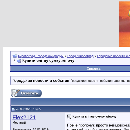
Кировоград - городской форум
>
Город Кировоград
>
Городские новости и 
Купити елітну сумку жіночу
Справка
Городские новости и события
Городские новости, события, анонсы, п
26.09.2025, 16:05
Flex2121
Купити елітну сумку жіночу
Местный
Poelle пропонує просто неймовірн
стильний дизайн, дуже зручна. Для 
Регистрация: 15.01.2019