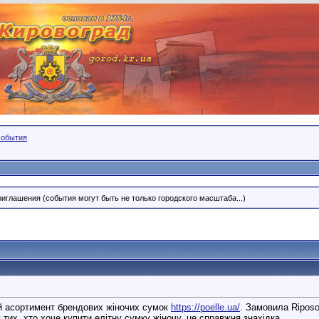
события
риглашения (события могут быть не только городского масштаба...)
ий асортимент брендових жіночих сумок
https://poelle.ua/
. Замовила Riposo
тих, хто хоче купити елітну сумку жіночу, це справжня знахідка.