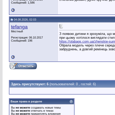
Сообщений: 1,586
04.08.2026, 02:03
tefanga
Местный
З появою дитини я зрозуміла, що м
при цьому хотілося виглядати стил
Регистрация: 06.10.2017
Сообщений: 196
https://olabags.com.ua/zhenskie-su
Обрала модель через плече середньо
забруднень, а довгий ремінець зов
Здесь присутствуют: 6
(пользователей: 0 , гостей: 6)
Ваши права в разделе
Вы
не можете
создавать новые темы
Вы
не можете
отвечать в темах
Вы
не можете
прикреплять вложения