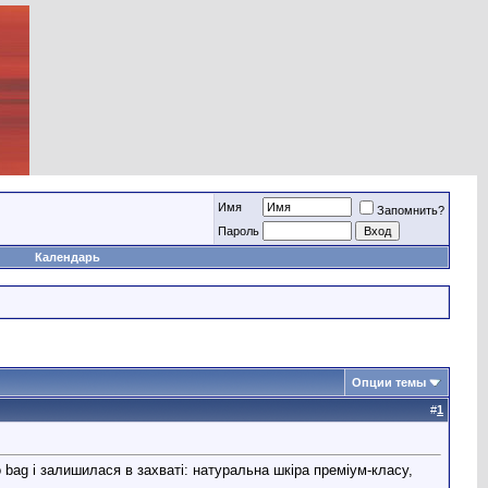
Имя
Запомнить?
Пароль
Календарь
Опции темы
#
1
 bag і залишилася в захваті: натуральна шкіра преміум-класу,