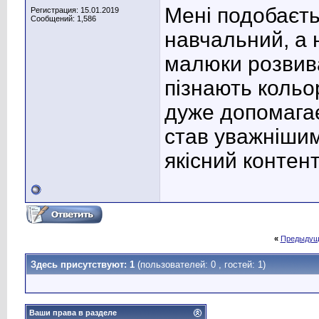
Мені подобаєть
Регистрация: 15.01.2019
Сообщений: 1,586
навчальний, а 
малюки розвив
пізнають коль
дуже допомагає
став уважнішим
якісний контен
«
Предыдущ
Здесь присутствуют: 1
(пользователей: 0 , гостей: 1)
Ваши права в разделе