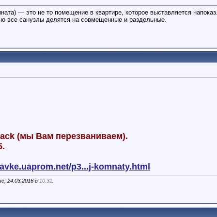
ната) — это не то помещение в квартире, которое выставляется напоказ
но все санузлы делятся на совмещенные и раздельные.
back (мы Вам перезваниваем).
5.
avke.uaprom.net/p3...j-komnaty.html
с; 24.03.2016 в
10:31
.