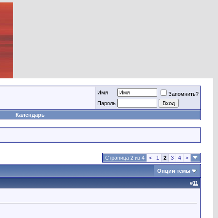
Имя
Запомнить?
Пароль
Календарь
Страница 2 из 4
<
1
2
3
4
>
Опции темы
#
11