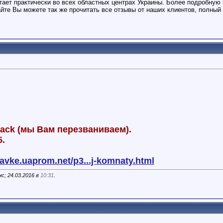
тает практически во всех областных центрах Украины. Более подробну
айте Вы можете так же прочитать все отзывы от наших клиентов, полный 
back (мы Вам перезваниваем).
5.
avke.uaprom.net/p3...j-komnaty.html
с; 24.03.2016 в
10:31
.