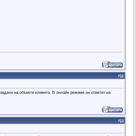
#
12
адачи на объекте клиента. В онлайн режиме он ответит на
#
13