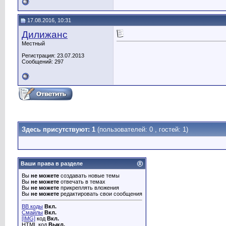
17.08.2016, 10:31
Дилижанс
Местный
Регистрация: 23.07.2013
Сообщений: 297
Здесь присутствуют: 1
(пользователей: 0 , гостей: 1)
Ваши права в разделе
Вы
не можете
создавать новые темы
Вы
не можете
отвечать в темах
Вы
не можете
прикреплять вложения
Вы
не можете
редактировать свои сообщения
BB коды
Вкл.
Смайлы
Вкл.
[IMG]
код
Вкл.
HTML код
Выкл.