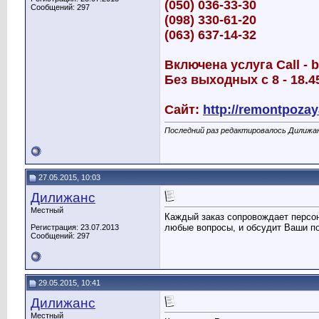
(050) 036-33-30
Сообщений: 297
(098) 330-61-20
(063) 637-14-32
Включена услуга Call - 
Без выходных с 8 - 18.4
Сайт:
http://remontpozay
Последний раз редактировалось Дилижан
27.05.2015, 10:03
Дилижанс
Местный
Каждый заказ сопровождает персон
любые вопросы, и обсудит Ваши по
Регистрация: 23.07.2013
Сообщений: 297
29.05.2015, 10:41
Дилижанс
Местный