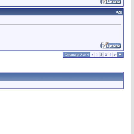
#
20
Страница 2 из 4
<
1
2
3
4
>