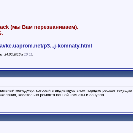
back (мы Вам перезваниваем).
5.
avke.uaprom.net/p3...j-komnaty.html
с; 24.03.2016 в
10:31
.
альный менеджер, который в индивидуальном порядке решает текущие з
желания, касательно ремонта ванной комнаты и санузла.