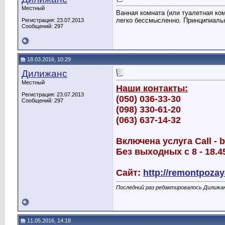
Местный
Ванная комната (или туалетная ком
легко бессмысленно. Принципиаль
Регистрация: 23.07.2013
Сообщений: 297
18.03.2016, 10:29
Дилижанс
Местный
Наши контакты:
Регистрация: 23.07.2013
(050) 036-33-30
Сообщений: 297
(098) 330-61-20
(063) 637-14-32
Включена услуга Call - 
Без выходных с 8 - 18.4
Сайт:
http://remontpozay
Последний раз редактировалось Дилижан
11.05.2016, 14:18