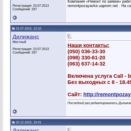
Компания «Ремонт по заявке» рабо
remontpozayavke.uaprom.net . На с
Регистрация: 23.07.2013
Сообщений: 297
31.07.2015, 12:10
Дилижанс
Местный
Наши контакты:
Регистрация: 23.07.2013
(050) 036-33-30
Сообщений: 297
(098) 330-61-20
(063) 637-14-32
Включена услуга Call - 
Без выходных с 8 - 18.4
Сайт:
http://remontpozay
Последний раз редактировалось Дилижан
25.12.2015, 10:41
Дилижанс