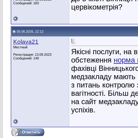
Сообщений: 183
цервікометрія?
05.06.2026, 22:12
Kolava21
Местный
Якісні послуги, на
Регистрация: 13.09.2023
обстеження
норма 
Сообщений: 149
фахівці Вінницьког
медзакладу мають в
з питань контролю з
вагітності. Більш 
на сайт медзаклад
успіхів.