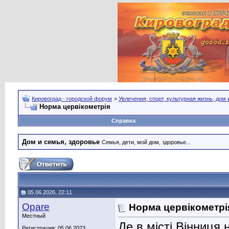
Кировоград - городской форум
>
Увлечения, спорт, культурная жизнь, дом
Норма цервікометрія
Справка
Дом и семья, здоровье
Семья, дети, мой дом, здоровье...
05.06.2026, 22:11
Opare
Норма цервікометрі
Местный
Де в місті Вінниця
Регистрация: 05.06.2023