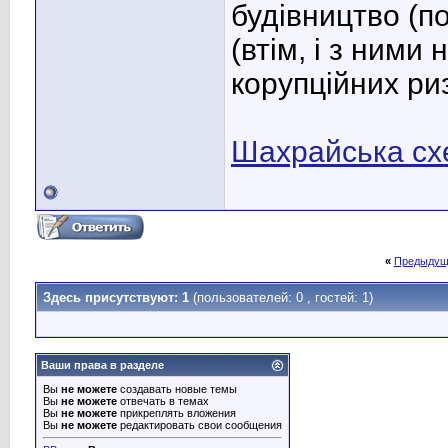
будівництво (п
(втім, і з ними 
корупційних риз
Шахрайська схе
«
Предыдущ
Здесь присутствуют: 1
(пользователей: 0 , гостей: 1)
Ваши права в разделе
Вы
не можете
создавать новые темы
Вы
не можете
отвечать в темах
Вы
не можете
прикреплять вложения
Вы
не можете
редактировать свои сообщения