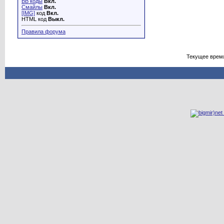
BB коды
Вкл.
Смайлы
Вкл.
[IMG]
код
Вкл.
HTML код
Выкл.
Правила форума
Текущее врем