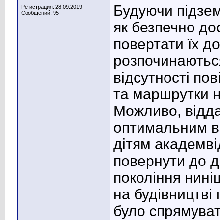
Будуючи підзем
Регистрация: 28.09.2019
Сообщений: 95
як безпечно до
повертати їх д
розпочинаються
відсутності пов
та маршрутки н
Можливо, відд
оптимальним ва
дітям академві
повернути до д
покоління нині
на будівництві
було спрямуват