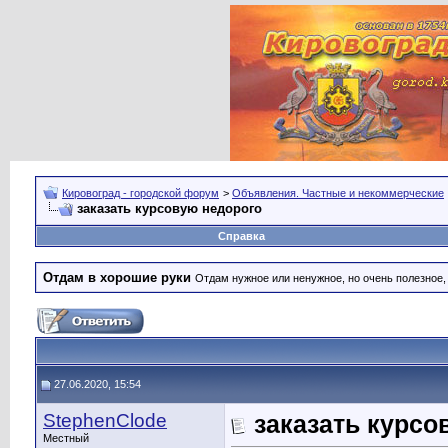
Кировоград - городской форум
>
Объявления. Частные и некоммерческие
заказать курсовую недорого
Справка
Отдам в хорошие руки
Отдам нужное или ненужное, но очень полезное
27.06.2020, 15:54
StephenClode
заказать курсо
Местный