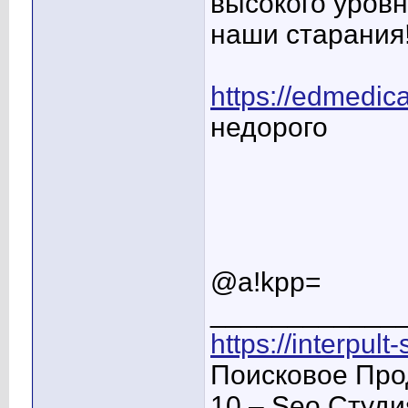
высокого уровн
наши старания
https://edmedica
недорого
@a!kpp=
____________
https://interpult
Поисковое Про
10 – Seo Студ