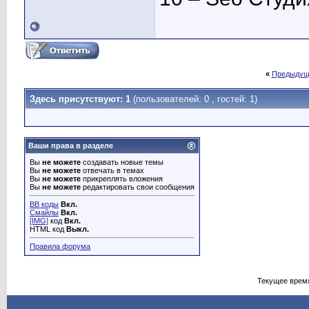
«
Предыдущ
Здесь присутствуют: 1
(пользователей: 0 , гостей: 1)
Ваши права в разделе
Вы
не можете
создавать новые темы
Вы
не можете
отвечать в темах
Вы
не можете
прикреплять вложения
Вы
не можете
редактировать свои сообщения
BB коды
Вкл.
Смайлы
Вкл.
[IMG]
код
Вкл.
HTML код
Выкл.
Правила форума
Текущее врем