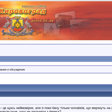
лания и обсуждения.
 це щось неймовірне, але я поки бачу тільки чоловіків, що мерзнуть на 
зовсім інше, чого не зрозуміти з берега?