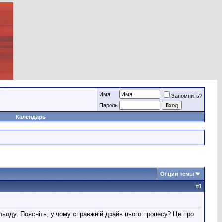
Имя
Запомнить?
Пароль
Календарь
Опции темы
#
1
льоду. Поясніть, у чому справжній драйв цього процесу? Це про