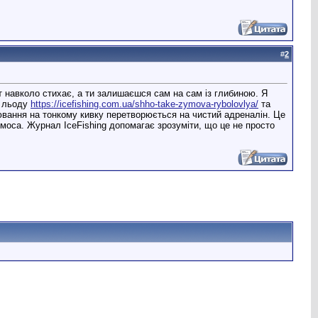
#
2
т навколо стихає, а ти залишаєшся сам на сам із глибиною. Я
я льоду
https://icefishing.com.ua/shho-take-zymova-rybolovlya/
та
клювання на тонкому кивку перетворюється на чистий адреналін. Це
ермоса. Журнал IceFishing допомагає зрозуміти, що це не просто