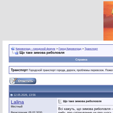
Кировоград - городской форум
>
Город Кировоград
>
Транспорт
Що таке зимова риболовля
Справка
Транспорт
Городской транспорт города, дороги, проблемы перевозок. Поже
12.05.2026, 13:56
Lalina
Що таке зимова риболовля
Местный
Всі кажуть, що зимова риболовля —
рибу, про спілкування чи про щось 
Регистрация: 05.02.2020