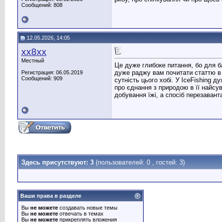
Сообщений: 808
12.05.2026, 14:05
хх8хх
Местный
Це дуже глибоке питання, бо для б
дуже раджу вам почитати статтю в
Регистрация: 06.05.2019
Сообщений: 909
сутність цього хобі. У IceFishing 
про єднання з природою в її найсув
добування їжі, а спосіб перезавант
Здесь присутствуют: 3
(пользователей: 0 , гостей: 3)
Ваши права в разделе
Вы
не можете
создавать новые темы
Вы
не можете
отвечать в темах
Вы
не можете
прикреплять вложения