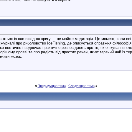
агатьох із нас вихід на кригу — це майже медитація. Це момент, коли сві
 журналі про риболовство IceFishing, де описується справжня філософі
дуже поетично і водночас практично розповідають про те, як очікування 
орішому прояві та про радість від простих речей, як-от гарячий чай із т
ажити мозок.
«
Предыдущая тема
|
Следующая тема
»