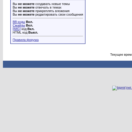
Вы
не можете
создавать новые темы
Вы
не можете
отвечать в темах
Вы
не можете
прикреплять вложения
Вы
не можете
редактировать свои сообщения
BB коды
Вкл.
Смайлы
Вкл.
[IMG]
код
Вкл.
HTML код
Выкл.
Правила форума
Текущее врем