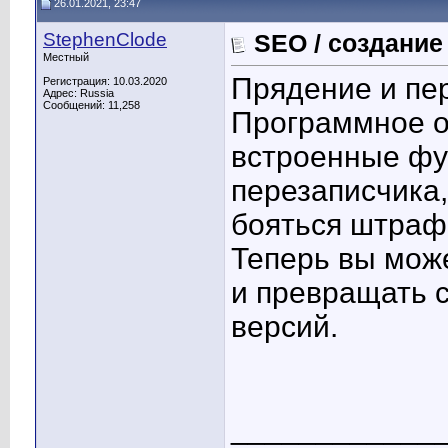
26.01.2021, 23:47
StephenClode
SEO / создание
Местный
Прядение и пе
Регистрация: 10.03.2020
Адрес: Russia
Сообщений: 11,258
Программное 
встроенные фу
перезаписчика
бояться штраф
Теперь вы мож
и превращать с
версий.
____________