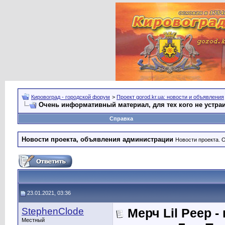
Кировоград - городской форум
>
Проект gorod.kr.ua: новости и объявления
Очень информативный материал, для тех кого не устра
Справка
Новости проекта, объявления администрации
Новости проекта. 
23.01.2021, 03:36
StephenClode
Мерч Lil Peep 
Местный