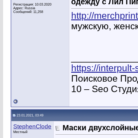
одежду с Лил Пи
Регистрация: 10.03.2020
Адрес: Russia
Сообщений: 11,258
http://merchprint
мужскую, женс
____________
https://interpult
Поисковое Про
10 – Seo Студ
23.01.2021, 03:49
StephenClode
Маски двухслойные 
Местный