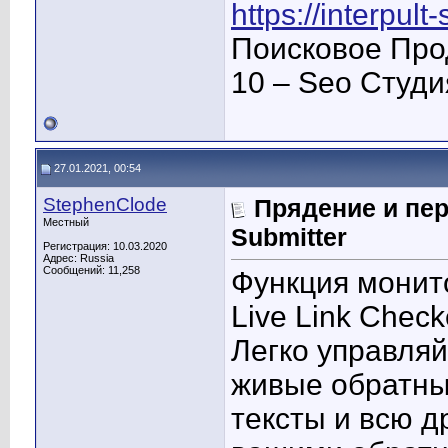
https://interpult
Поисковое Про
10 – Seo Студ
27.01.2021, 00:54
StephenClode
Прядение и пер
Местный
Submitter
Регистрация: 10.03.2020
Адрес: Russia
Сообщений: 11,258
Функция монит
Live Link Check
Легко управляй
живые обратны
тексты и всю 