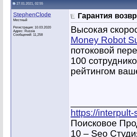
27.01.2021, 02:55
StephenClode
Гарантия возвр
Местный
Высокая скоро
Регистрация: 10.03.2020
Адрес: Russia
Сообщений: 11,258
Money Robot Su
потоковой пере
100 сотрудник
рейтингом ваше
____________
https://interpult
Поисковое Про
10 – Seo Студ