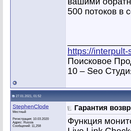
вашими обратн
500 потоков в с
____________
https://interpult
Поисковое Про
10 – Seo Студ
27.01.2021, 01:52
StephenClode
Гарантия возвр
Местный
Функция монит
Регистрация: 10.03.2020
Адрес: Russia
Сообщений: 11,258
Live Link Check