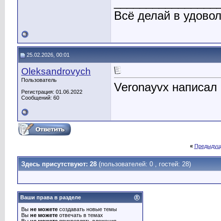
________________
Всё делай в удово
25.02.2026, 00:01
Oleksandrovych
Пользователь
Veronayvx написал 
Регистрация: 01.06.2022
Сообщений: 60
«
Предыдущ
Здесь присутствуют: 28
(пользователей: 0 , гостей: 28)
Ваши права в разделе
Вы
не можете
создавать новые темы
Вы
не можете
отвечать в темах