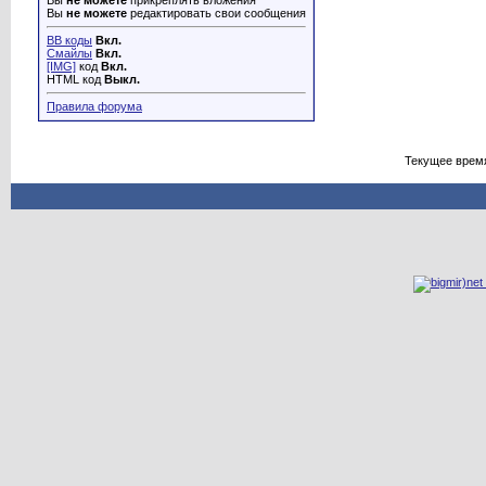
Вы
не можете
прикреплять вложения
Вы
не можете
редактировать свои сообщения
BB коды
Вкл.
Смайлы
Вкл.
[IMG]
код
Вкл.
HTML код
Выкл.
Правила форума
Текущее врем