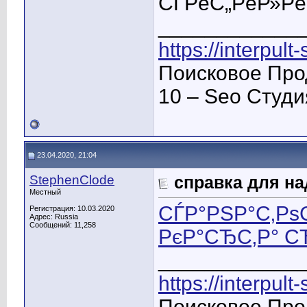
СЃРёС„РёР»Рё
____________
https://interpult
Поисковое Про
10 – Seo Студ
23.04.2020, 21:04
StephenClode
справка для на
Местный
СЃР°РЅР°С‚Р
Регистрация: 10.03.2020
Адрес: Russia
Сообщений: 11,258
РєР°СЂС‚Р° С
____________
https://interpult
Поисковое Про