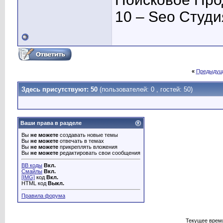
10 – Seo Студ
«
Предыдущ
Здесь присутствуют: 50
(пользователей: 0 , гостей: 50)
Ваши права в разделе
Вы
не можете
создавать новые темы
Вы
не можете
отвечать в темах
Вы
не можете
прикреплять вложения
Вы
не можете
редактировать свои сообщения
BB коды
Вкл.
Смайлы
Вкл.
[IMG]
код
Вкл.
HTML код
Выкл.
Правила форума
Текущее врем