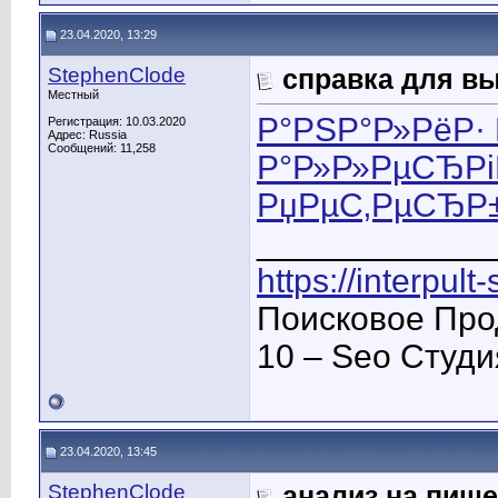
23.04.2020, 13:29
StephenClode
справка для вы
Местный
Р°РЅР°Р»РёР·
Регистрация: 10.03.2020
Адрес: Russia
Сообщений: 11,258
Р°Р»Р»РµСЂРі
РџРµС‚РµСЂР
____________
https://interpult
Поисковое Про
10 – Seo Студ
23.04.2020, 13:45
StephenClode
анализ на пищ