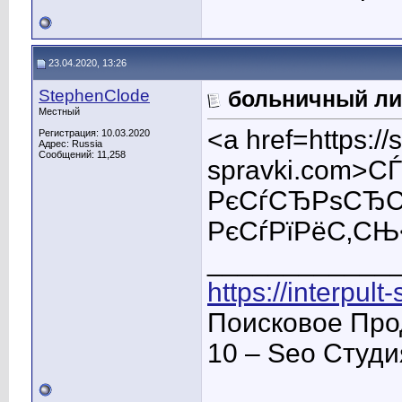
23.04.2020, 13:26
StephenClode
больничный ли
Местный
<a href=https://
Регистрация: 10.03.2020
Адрес: Russia
Сообщений: 11,258
spravki.com>
РєСѓСЂРѕСЂС
РєСѓРїРёС‚СЊ
____________
https://interpult
Поисковое Про
10 – Seo Студ