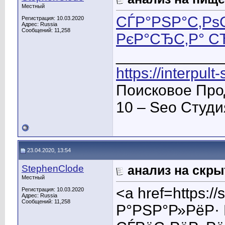
Местный
СЃР°РЅР°С‚Р
Регистрация: 10.03.2020
Адрес: Russia
Сообщений: 11,258
РєР°СЂС‚Р° С
____________
https://interpult
Поисковое Про
10 – Seo Студ
23.04.2020, 13:54
StephenClode
анализ на скр
Местный
<a href=https:
Регистрация: 10.03.2020
Адрес: Russia
Сообщений: 11,258
Р°РЅР°Р»РёР·