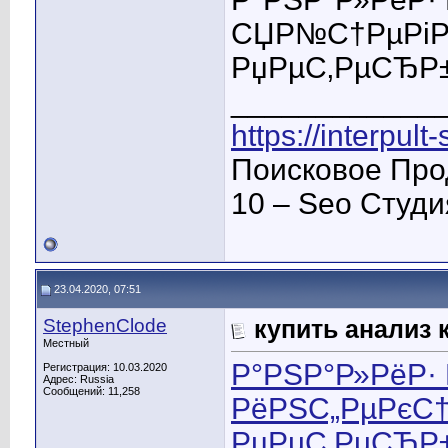
СЏР№С†РµРіР»
РџРµС‚РµСЂР±
____________
https://interpult
Поисковое Про
10 – Seo Студ
23.04.2020, 07:51
StephenClode
купить анализ 
Местный
Р°РЅР°Р»РёР·
Регистрация: 10.03.2020
Адрес: Russia
Сообщений: 11,258
РёРЅС„РµРєС†
РџРµС‚РµСЂР