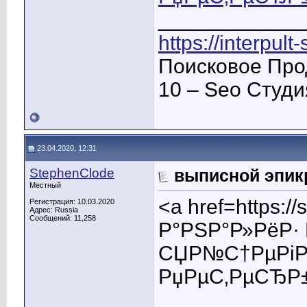
____________
https://interpult
Поисковое Про
10 – Seo Студ
23.04.2020, 12:31
StephenClode
выписной эпикр
Местный
<a href=https:
Регистрация: 10.03.2020
Адрес: Russia
Сообщений: 11,258
Р°РЅР°Р»РёР· 
СЏР№С†РµРіР»
РџРµС‚РµСЂР±
____________