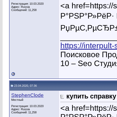
<a href=https:
Регистрация: 10.03.2020
Адрес: Russia
Сообщений: 11,258
Р°РЅР°Р»РёР· 
РџРµС‚РµСЂР±
____________
https://interpult
Поисковое Про
10 – Seo Студ
23.04.2020, 07:36
StephenClode
купить справку
Местный
<a href=https:
Регистрация: 10.03.2020
Адрес: Russia
Сообщений: 11,258
Р°РЅР°Р»РёР· 