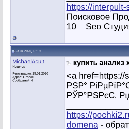
https://interpult
Поисковое Про
10 – Seo Студ
23.04.2020, 13:19
MichaelAcult
купить анализ 
Новичок
<a href=https:
Регистрация: 25.01.2020
Адрес: Greece
Сообщений: 4
РЅР° РіРµРїР°
РЎР°РЅРєС‚ Р
____________
https://pochki2.
domena
- обра