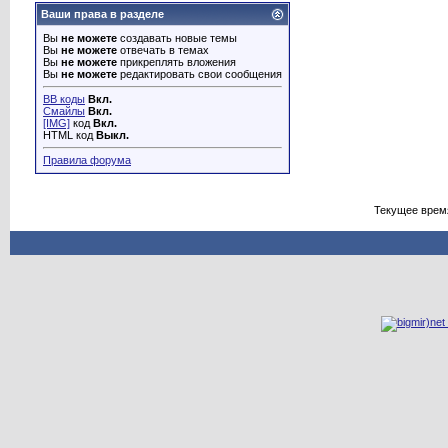
Ваши права в разделе
Вы
не можете
создавать новые темы
Вы
не можете
отвечать в темах
Вы
не можете
прикреплять вложения
Вы
не можете
редактировать свои сообщения
BB коды
Вкл.
Смайлы
Вкл.
[IMG]
код
Вкл.
HTML код
Выкл.
Правила форума
Текущее врем