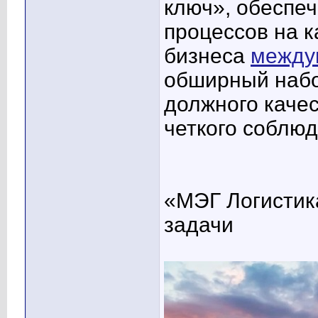
ключ», обеспе
процессов на к
бизнеса
между
обширный набо
должного качес
четкого соблюд
«МЭГ Логистика
задачи