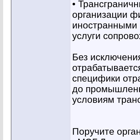
• Трансгранич
организации ф
иностранными 
услуги сопров
Без исключени
отрабатываетс
специфики отра
до промышленн
условиям транс
Поручите орга