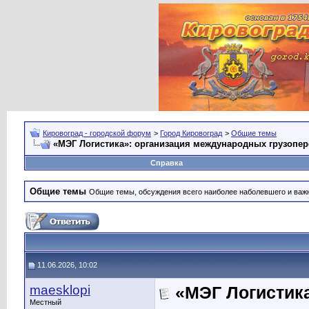
Кировоград - городской форум
>
Город Кировоград
>
Общие темы
«МЭГ Логистика»: организация международных грузопер
Справка
Общие темы
Общие темы, обсуждения всего наиболее наболевшего и важн
11.06.2026, 10:02
maesklopi
«МЭГ Логистик
Местный