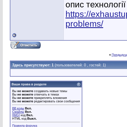
опис технологі
https://exhaustu
problems/
«
Предыдущ
Здесь присутствуют: 1
(пользователей: 0 , гостей: 1)
Ваши права в разделе
Вы
не можете
создавать новые темы
Вы
не можете
отвечать в темах
Вы
не можете
прикреплять вложения
Вы
не можете
редактировать свои сообщения
BB коды
Вкл.
Смайлы
Вкл.
[IMG]
код
Вкл.
HTML код
Выкл.
Правила форума