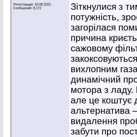
Зіткнулися з т
Регистрация: 10.08.2021
Сообщений: 9,172
потужність, зр
загорілася пом
причина криєть
сажовому фільт
закоксовуються
вихлопним газа
динамічний про
мотора з ладу.
але це коштує 
альтернатива 
видалення про
забути про пос