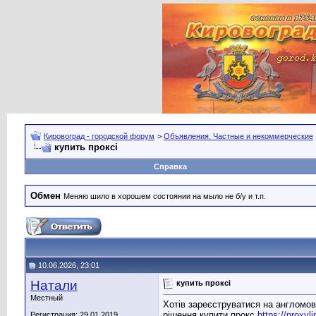
Кировоград - городской форум
>
Объявления. Частные и некоммерческие
купить проксі
Справка
Обмен
Меняю шило в хорошем состоянии на мыло не б/у и т.п.
10.06.2026, 23:01
Натали
купить проксі
Местный
Хотів зареєструватися на англомов
рішення купити прокс
https://proxyli
Регистрация: 29.01.2019