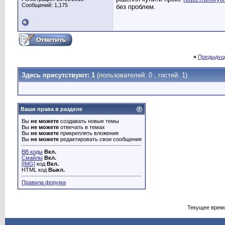
Сообщений: 1,175
без проблем.
«
Предыдущ
Здесь присутствуют: 1
(пользователей: 0 , гостей: 1)
Ваши права в разделе
Вы
не можете
создавать новые темы
Вы
не можете
отвечать в темах
Вы
не можете
прикреплять вложения
Вы
не можете
редактировать свои сообщения
BB коды
Вкл.
Смайлы
Вкл.
[IMG]
код
Вкл.
HTML код
Выкл.
Правила форума
Текущее врем