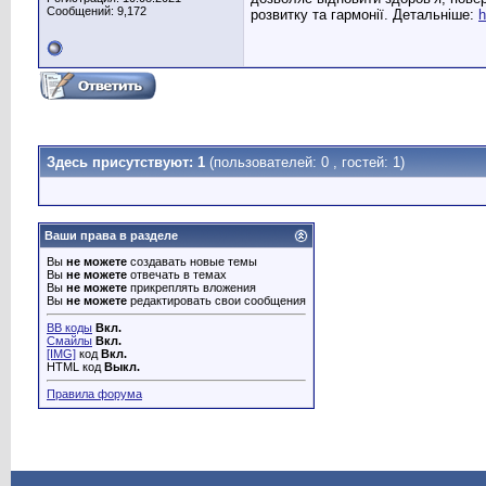
Сообщений: 9,172
розвитку та гармонії. Детальніше:
h
Здесь присутствуют: 1
(пользователей: 0 , гостей: 1)
Ваши права в разделе
Вы
не можете
создавать новые темы
Вы
не можете
отвечать в темах
Вы
не можете
прикреплять вложения
Вы
не можете
редактировать свои сообщения
BB коды
Вкл.
Смайлы
Вкл.
[IMG]
код
Вкл.
HTML код
Выкл.
Правила форума