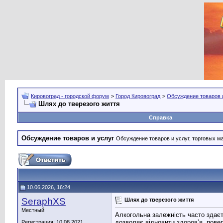
Кировоград - городской форум
>
Город Кировоград
>
Обсуждение товаров 
Шлях до тверезого життя
Справка
Обсуждение товаров и услуг
Обсуждение товаров и услуг, торговых мар
10.06.2026, 16:24
SeraphXS
Шлях до тверезого життя
Местный
Алкогольна залежність часто здає
дозволяє відновити здоров’я, пове
Регистрация: 10.08.2021