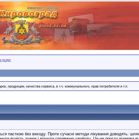
и услуг
ок, продукции, качества сервиса, в т.ч. коммунального, прав потребителя и т.п.
ться пасткою без виходу. Проте сучасні методи лікування доводять: шля
рнути ясність думок і відчути справжню свободу. Це не просто відмова ві