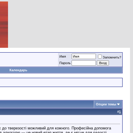
Имя
Запомнить?
Пароль
Календарь
Опции темы
#
1
х до тверезості можливий для кожного. Професійна допомога
д алкоголю — це новий етап життя, де є місце для радості,