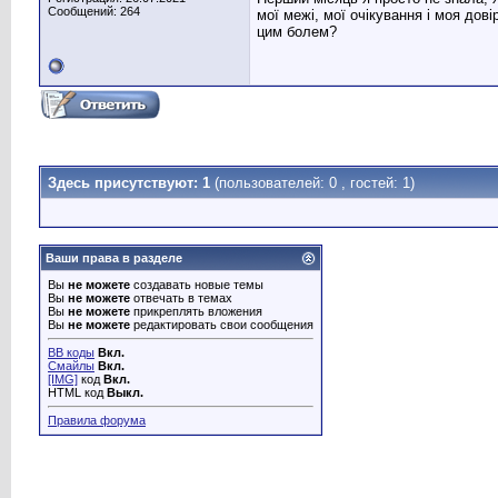
Сообщений: 264
мої межі, мої очікування і моя дов
цим болем?
Здесь присутствуют: 1
(пользователей: 0 , гостей: 1)
Ваши права в разделе
Вы
не можете
создавать новые темы
Вы
не можете
отвечать в темах
Вы
не можете
прикреплять вложения
Вы
не можете
редактировать свои сообщения
BB коды
Вкл.
Смайлы
Вкл.
[IMG]
код
Вкл.
HTML код
Выкл.
Правила форума