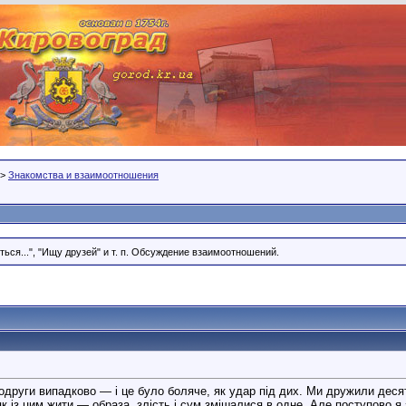
>
Знакомства и взаимоотношения
ся...", "Ищу друзей" и т. п. Обсуждение взаимоотношений.
одруги випадково — і це було боляче, як удар під дих. Ми дружили десять
к із цим жити — образа, злість і сум змішалися в одне. Але поступово я