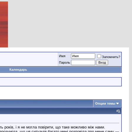
Имя
Запомнить?
Пароль
Календарь
Опции темы
#
1
 років, і я не могла повірити, що таке можливо між нами.
 зрозуміла, що ця ситуація багато мені розповіла про мене саму —