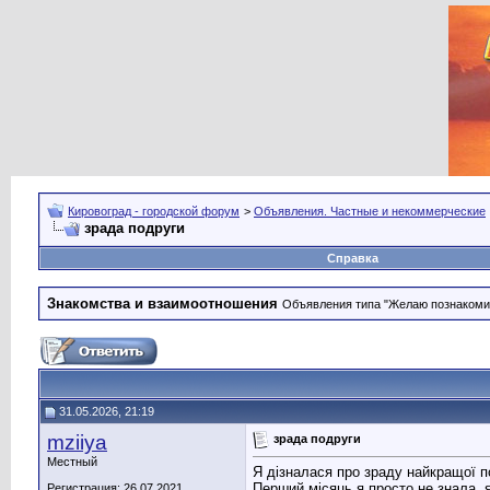
Кировоград - городской форум
>
Объявления. Частные и некоммерческие
зрада подруги
Справка
Знакомства и взаимоотношения
Объявления типа "Желаю познакомить
31.05.2026, 21:19
mziiya
зрада подруги
Местный
Я дізналася про зраду найкращої п
Перший місяць я просто не знала, я
Регистрация: 26.07.2021