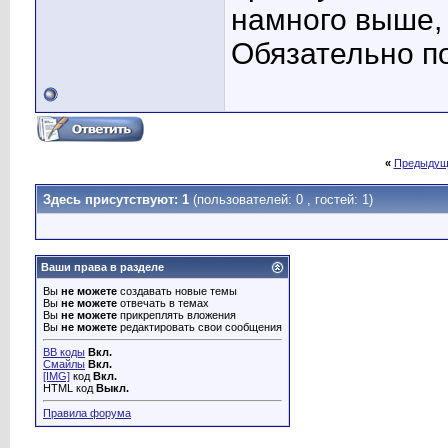
намного выше,
Обязательно по
«
Предыдущ
Здесь присутствуют: 1
(пользователей: 0 , гостей: 1)
Ваши права в разделе
Вы
не можете
создавать новые темы
Вы
не можете
отвечать в темах
Вы
не можете
прикреплять вложения
Вы
не можете
редактировать свои сообщения
BB коды
Вкл.
Смайлы
Вкл.
[IMG]
код
Вкл.
HTML код
Выкл.
Правила форума