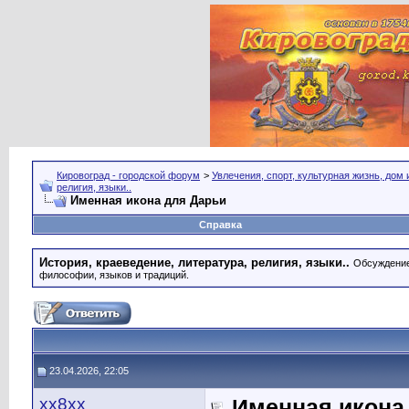
Кировоград - городской форум
>
Увлечения, спорт, культурная жизнь, дом
религия, языки..
Именная икона для Дарьи
Справка
История, краеведение, литература, религия, языки..
Обсуждение 
философии, языков и традиций.
23.04.2026, 22:05
хх8хх
Именная икона