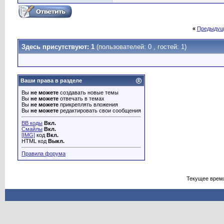
«
Предыдущ
Здесь присутствуют: 1
(пользователей: 0 , гостей: 1)
Ваши права в разделе
Вы
не можете
создавать новые темы
Вы
не можете
отвечать в темах
Вы
не можете
прикреплять вложения
Вы
не можете
редактировать свои сообщения
BB коды
Вкл.
Смайлы
Вкл.
[IMG]
код
Вкл.
HTML код
Выкл.
Правила форума
Текущее врем