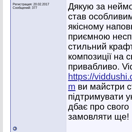
Дякую за неймо
Регистрация: 20.02.2017
Сообщений: 377
став особливим
якісному напов
приємною несп
стильний крафт
композиції на с
привабливо. V
https://viddush
m
ви майстри с
підтримувати у
дбає про свого 
замовляти ще!