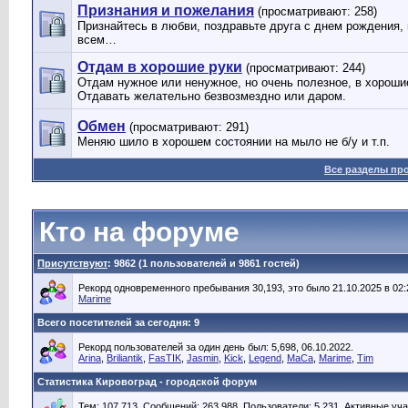
Признания и пожелания
(просматривают: 258)
Признайтесь в любви, поздравьте друга с днем рождения,
всем…
Отдам в хорошие руки
(просматривают: 244)
Отдам нужное или ненужное, но очень полезное, в хорош
Отдавать желательно безвозмездно или даром.
Обмен
(просматривают: 291)
Меняю шило в хорошем состоянии на мыло не б/у и т.п.
Все разделы пр
Кто на форуме
Присутствуют
: 9862 (1 пользователей и 9861 гостей)
Рекорд одновременного пребывания 30,193, это было 21.10.2025 в 02:
Marime
Всего посетителей за сегодня: 9
Рекорд пользователей за один день был: 5,698, 06.10.2022.
Arina
,
Briliantik
,
FasTIK
,
Jasmin
,
Kick
,
Legend
,
MaCa
,
Marime
,
Tim
Статистика Кировоград - городской форум
Тем: 107,713, Сообщений: 263,988, Пользователи: 5,231,
Активные уча