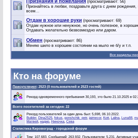
Признания и пожелания
(просматривают: 56)
Признайтесь в любви, поздравьте друга с днем рождения,
всем…
Отдам в хорошие руки
(просматривают: 69)
Отдам нужное или ненужное, но очень полезное, в хорош
Отдавать желательно безвозмездно или даром.
Обмен
(просматривают: 86)
Меняю шило в хорошем состоянии на мыло не б/у и т.п.
Все разделы пр
Кто на форуме
Присутствуют
: 2523 (0 пользователей и 2523 гостей)
Рекорд одновременного пребывания 30,193, это было 21.10.2025 в 02:
Всего посетителей за сегодня: 22
Рекорд пользователей за один день был: 5,698, 06.10.2022.
Builder
,
Dina2525
,
fokus
,
gonshchik_petr
,
jaimecor
,
Kott
,
Lalina
,
Luna88
,
ma
Матвей
,
надир
,
Ниночка
,
Сева
Статистика Кировоград - городской форум
Тем: 107,683, Сообщений: 263,932, Пользователи: 5,231,
Активные уча