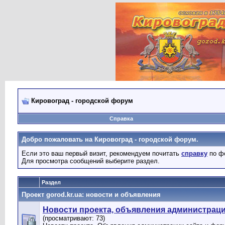
Кировоград - городской форум
Справка
Добро пожаловать на Кировоград - городской форум.
Если это ваш первый визит, рекомендуем почитать
справку
по ф
Для просмотра сообщений выберите раздел.
Раздел
Проект gorod.kr.ua: новости и объявления
Новости проекта, объявления администрац
(просматривают: 73)