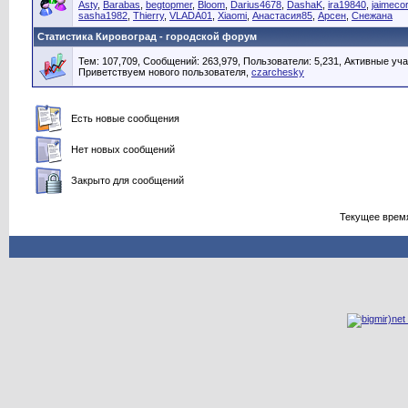
Asty
,
Barabas
,
begtopmer
,
Bloom
,
Darius4678
,
DashaK
,
ira19840
,
jaimecor
sasha1982
,
Thierry
,
VLADA01
,
Xiaomi
,
Анастасия85
,
Арсен
,
Снежана
Статистика Кировоград - городской форум
Тем: 107,709, Сообщений: 263,979, Пользователи: 5,231,
Активные уча
Приветствуем нового пользователя,
czarchesky
Есть новые сообщения
Нет новых сообщений
Закрыто для сообщений
Текущее врем