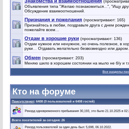
Знакомства и взаимоотношения
(просматрива
Объявления типа "Желаю познакомиться...", "Ищу друзе
Обсуждение взаимоотношений.
Признания и пожелания
(просматривают: 165)
Признайтесь в любви, поздравьте друга с днем рожден
пожелайте всем…
Отдам в хорошие руки
(просматривают: 136)
Отдам нужное или ненужное, но очень полезное, в х
руки… Отдавать желательно безвозмездно или даром.
Обмен
(просматривают: 203)
Меняю шило в хорошем состоянии на мыло не б/у и т.
Все разделы пр
Кто на форуме
Присутствуют
: 6408 (0 пользователей и 6408 гостей)
Рекорд одновременного пребывания 30,193, это было 21.10.2025 в 02:
Всего посетителей за сегодня: 26
Рекорд пользователей за один день был: 5,698, 06.10.2022.