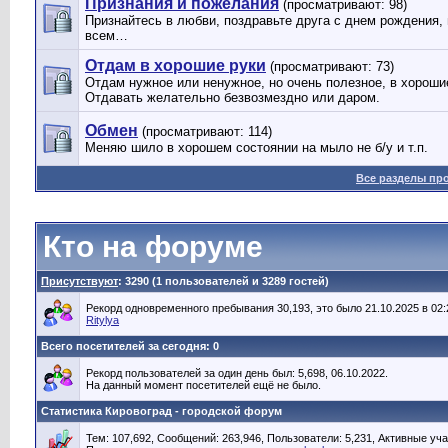
Признания и пожелания
(просматривают: 98)
Признайтесь в любви, поздравьте друга с днем рождения,
всем…
Отдам в хорошие руки
(просматривают: 73)
Отдам нужное или ненужное, но очень полезное, в хорош
Отдавать желательно безвозмездно или даром.
Обмен
(просматривают: 114)
Меняю шило в хорошем состоянии на мыло не б/у и т.п.
Все разделы пр
Кто на форуме
Присутствуют
: 3290 (1 пользователей и 3289 гостей)
Рекорд одновременного пребывания 30,193, это было 21.10.2025 в 02:
Ritylya
Всего посетителей за сегодня: 0
Рекорд пользователей за один день был: 5,698, 06.10.2022.
На данный момент посетителей ещё не было.
Статистика Кировоград - городской форум
Тем: 107,692, Сообщений: 263,946, Пользователи: 5,231,
Активные уча