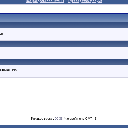
Все разделы прочитаны
Руководство форума
28.
стники: 146
Текущее время:
00:33
. Часовой пояс GMT +3.