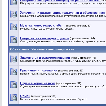
(пр
Обсуждение вопросов истории (города, региона, государства...), крае
Увлечения и развлечения, культурная и общественная
Общие темы. Хобби и развлечения, культурная и общественная жизнь 
Музыка, кино, театр, клубы...
(просматривают: 37)
Музыка, кино, театр, клубная жизнь города...
Спорт, активный отдых, туризм
(просматривают: 64)
Спорт, все виды активного отдыха, охота и рыбалка, туризм и путешес
Объявления. Частные и некоммерческие
Знакомства и взаимоотношения
(просматривают: 78)
Объявления типа "Желаю познакомиться...", "Ищу друзей" и т. п. Об
Признания и пожелания
(просматривают: 41)
Признайтесь в любви, поздравьте друга с днем рождения, пожелайте
Отдам в хорошие руки
(просматривают: 52)
Отдам нужное или ненужное, но очень полезное, в хорошие руки… От
Обмен
(просматривают: 81)
Меняю шило в хорошем состоянии на мыло не б/у и т.п.