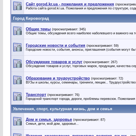
Сайт gorod.kr.ua - пожелания и предложения
(просматрива
Работа сайта gorod.kr.ua. Пожелания и предложения по структуре, сод
Город Кировоград
Общие темы
(просматривают: 345)
Общие темы, обсуждения всего наиболее наболевшего и важного на т
Городские новости и события
(просматривают: 59)
Городские новости, события, анонсы, приглашения (события могут быт
Обсуждение товаров и услуг
(просматривают: 267)
Обсуждение товаров и услуг, торговых марок, продукции, качества серв
Образование и трудоустройство
(просматривают: 72)
ВУЗы и школы, курсы, семинары, тренинги, лекции... Трудоустройство
Транспорт
(просматривают: 76)
Городской транспорт города, дороги, проблемы перевозок. Пожелания
Увлечения, спорт, культурная жизнь, дом и семья
Дом и семья, здоровье
(просматривают: 87)
Семья, дети, мой дом, здоровье...
История, краеведение, литература, религия, языки..