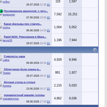
118
1,597
от
хх8хх
26.07.2026
22:36
Продвижение аккаунтов: с чего...
7,592
15,251
от
begtopmer
07.08.2026
18:58
Какие фильмы про старую...
1,004
5,052
от
mziiya
06.08.2026
14:29
Padel NOK: Революция в Мире...
1,196
7,944
от
jjarvis55
29.07.2026
15:42
Сумісність пари
4,928
8,946
от
Lalina
06.08.2026
00:34
Облегчение боли спины в...
881
1,927
от
Teatan
28.07.2026
09:37
Детские столы и стулья
2,215
5,020
от
Алинка
23.06.2026
16:17
перманентный макияж головы
4,862
9,036
от
mahaleksmos
08.08.2026
17:34