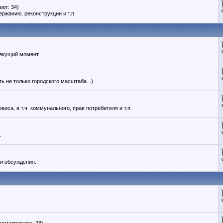
ют: 34)
ержанию, реконструкции и т.п.
екущий момент...
ь не только городского масштаба...)
иса, в т.ч. коммунального, прав потребителя и т.п.
.
 и обсуждения.