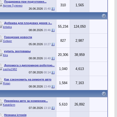
Поддержка при подготовке...
310
1,565
от
Артем Гуленко
26.06.2026
15:40
Добрива для плодових дерев з...
55,234
124,050
от
kiriwka
08.08.2026
20:46
Городские новости
827
2,987
от
Gelwer
05.08.2026
10:27
купить зоотовары
20,306
38,959
от
Kira
08.08.2026
16:40
Допомога з дипломною роботою...
1,040
4,613
от
sasha1982
07.08.2026
00:14
Как сэкономить на ремонте авто
1,584
7,163
от
Roian
08.08.2026
13:49
Перевірка авто за номерним...
5,610
26,892
от
Kataklizm
07.08.2026
13:10
Незнана історія