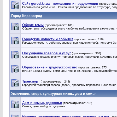
Сайт gorod.kr.ua - пожелания и предложения
(просматрива
Работа сайта gorod.kr.ua. Пожелания и предложения по структуре, сод
Город Кировоград
Общие темы
(просматривают: 611)
Общие темы, обсуждения всего наиболее наболевшего и важного на т
Городские новости и события
(просматривают: 178)
Городские новости, события, анонсы, приглашения (события могут быт
Обсуждение товаров и услуг
(просматривают: 368)
Обсуждение товаров и услуг, торговых марок, продукции, качества серв
Образование и трудоустройство
(просматривают: 173)
ВУЗы и школы, курсы, семинары, тренинги, лекции... Трудоустройство
Транспорт
(просматривают: 243)
Городской транспорт города, дороги, проблемы перевозок. Пожелания
Увлечения, спорт, культурная жизнь, дом и семья
Дом и семья, здоровье
(просматривают: 218)
Семья, дети, мой дом, здоровье...
История, краеведение, литература, религия, языки..