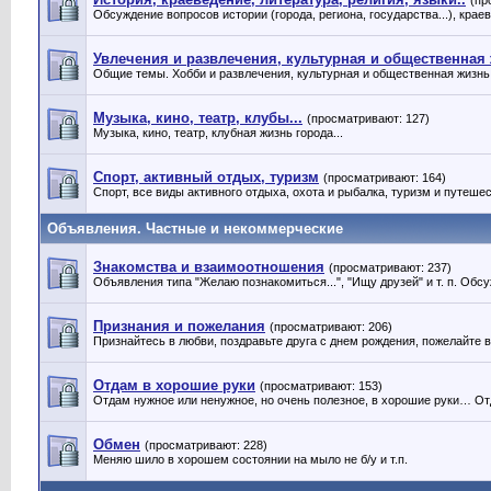
(пр
Обсуждение вопросов истории (города, региона, государства...), крае
Увлечения и развлечения, культурная и общественная
Общие темы. Хобби и развлечения, культурная и общественная жизнь 
Музыка, кино, театр, клубы...
(просматривают: 127)
Музыка, кино, театр, клубная жизнь города...
Спорт, активный отдых, туризм
(просматривают: 164)
Спорт, все виды активного отдыха, охота и рыбалка, туризм и путешес
Объявления. Частные и некоммерческие
Знакомства и взаимоотношения
(просматривают: 237)
Объявления типа "Желаю познакомиться...", "Ищу друзей" и т. п. Об
Признания и пожелания
(просматривают: 206)
Признайтесь в любви, поздравьте друга с днем рождения, пожелайте
Отдам в хорошие руки
(просматривают: 153)
Отдам нужное или ненужное, но очень полезное, в хорошие руки… От
Обмен
(просматривают: 228)
Меняю шило в хорошем состоянии на мыло не б/у и т.п.