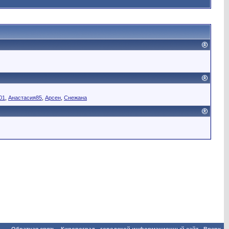
01
,
Анастасия85
,
Арсен
,
Снежана