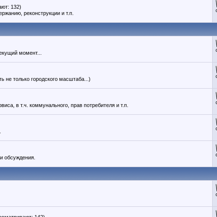
ют: 132)
ержанию, реконструкции и т.п.
екущий момент...
ь не только городского масштаба...)
иса, в т.ч. коммунального, прав потребителя и т.п.
.
 и обсуждения.