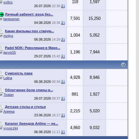
118
1,597
от
хх8хх
26.07.2026
22:36
Личный кабинет: вход без...
7,591
15,250
от
begtopmer
04.08.2026
18:36
Какие фильмы про старую...
1,004
5,052
от
mziiya
06.08.2026
14:29
Padel NOK: Революция в Мире...
1,196
7,944
от
jjarvis55
29.07.2026
15:42
Сумісність пари
4,928
8,946
от
Lalina
06.08.2026
00:34
Облегчение боли спины в...
881
1,927
от
Teatan
28.07.2026
09:37
Детские столы и стулья
2,215
5,020
от
Алинка
23.06.2026
16:17
Каталог брендов Artline — не...
4,860
9,032
от
vysoczkij
06.08.2026
11:11