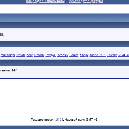
Все разделы прочитаны
Руководство форума
28.
,
maesklopi
,
Natalli
,
nelly
,
Retorn
,
Ritylya
,
Ryces5
,
SamM
,
Sanja
,
sasha1982
,
Thierry
,
VLADA
стники: 147
Текущее время:
18:03
. Часовой пояс GMT +3.