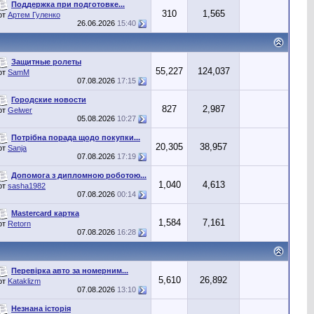
Поддержка при подготовке...
310
1,565
от
Артем Гуленко
26.06.2026
15:40
Защитные ролеты
55,227
124,037
от
SamM
07.08.2026
17:15
Городские новости
827
2,987
от
Gelwer
05.08.2026
10:27
Потрібна порада щодо покупки...
20,305
38,957
от
Sanja
07.08.2026
17:19
Допомога з дипломною роботою...
1,040
4,613
от
sasha1982
07.08.2026
00:14
Mastercard картка
1,584
7,161
от
Retorn
07.08.2026
16:28
Перевірка авто за номерним...
5,610
26,892
от
Kataklizm
07.08.2026
13:10
Незнана історія