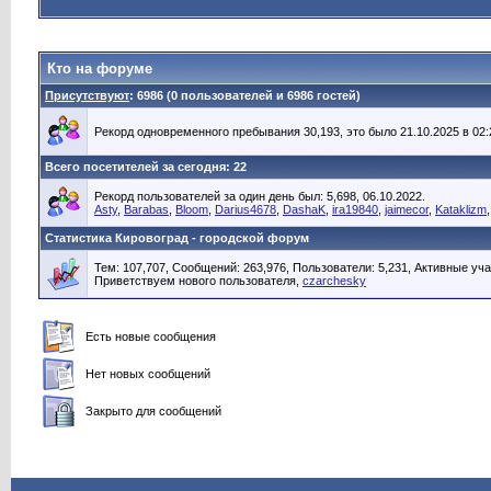
Кто на форуме
Присутствуют
: 6986 (0 пользователей и 6986 гостей)
Рекорд одновременного пребывания 30,193, это было 21.10.2025 в 02:
Всего посетителей за сегодня: 22
Рекорд пользователей за один день был: 5,698, 06.10.2022.
Asty
,
Barabas
,
Bloom
,
Darius4678
,
DashaK
,
ira19840
,
jaimecor
,
Kataklizm
Статистика Кировоград - городской форум
Тем: 107,707, Сообщений: 263,976, Пользователи: 5,231,
Активные уча
Приветствуем нового пользователя,
czarchesky
Есть новые сообщения
Нет новых сообщений
Закрыто для сообщений