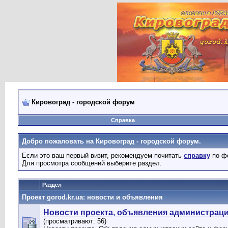
Кировоград - городской форум
Справка
Добро пожаловать на Кировоград - городской форум.
Если это ваш первый визит, рекомендуем почитать
справку
по ф
Для просмотра сообщений выберите раздел.
Раздел
Проект gorod.kr.ua: новости и объявления
Новости проекта, объявления администрац
(просматривают: 56)