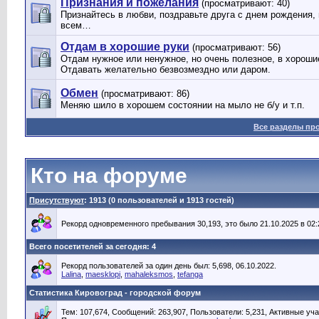
Признания и пожелания
(просматривают: 40)
Признайтесь в любви, поздравьте друга с днем рождения,
всем…
Отдам в хорошие руки
(просматривают: 56)
Отдам нужное или ненужное, но очень полезное, в хорош
Отдавать желательно безвозмездно или даром.
Обмен
(просматривают: 86)
Меняю шило в хорошем состоянии на мыло не б/у и т.п.
Все разделы пр
Кто на форуме
Присутствуют
: 1913 (0 пользователей и 1913 гостей)
Рекорд одновременного пребывания 30,193, это было 21.10.2025 в 02:
Всего посетителей за сегодня: 4
Рекорд пользователей за один день был: 5,698, 06.10.2022.
Lalina
,
maesklopi
,
mahaleksmos
,
tefanga
Статистика Кировоград - городской форум
Тем: 107,674, Сообщений: 263,907, Пользователи: 5,231,
Активные уча