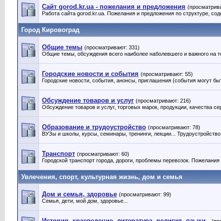
Сайт gorod.kr.ua - пожелания и предложения
(просматрива
Работа сайта gorod.kr.ua. Пожелания и предложения по структуре, сод
Город Кировоград
Общие темы
(просматривают: 331)
Общие темы, обсуждения всего наиболее наболевшего и важного на т
Городские новости и события
(просматривают: 55)
Городские новости, события, анонсы, приглашения (события могут быт
Обсуждение товаров и услуг
(просматривают: 216)
Обсуждение товаров и услуг, торговых марок, продукции, качества серв
Образование и трудоустройство
(просматривают: 78)
ВУЗы и школы, курсы, семинары, тренинги, лекции... Трудоустройство
Транспорт
(просматривают: 60)
Городской транспорт города, дороги, проблемы перевозок. Пожелания
Увлечения, спорт, культурная жизнь, дом и семья
Дом и семья, здоровье
(просматривают: 99)
Семья, дети, мой дом, здоровье...
История, краеведение, литература, религия, языки..