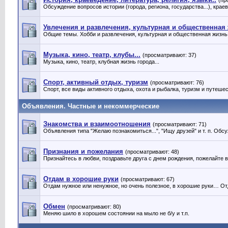
(пр
Обсуждение вопросов истории (города, региона, государства...), крае
Увлечения и развлечения, культурная и общественная
Общие темы. Хобби и развлечения, культурная и общественная жизнь 
Музыка, кино, театр, клубы...
(просматривают: 37)
Музыка, кино, театр, клубная жизнь города...
Спорт, активный отдых, туризм
(просматривают: 76)
Спорт, все виды активного отдыха, охота и рыбалка, туризм и путешес
Объявления. Частные и некоммерческие
Знакомства и взаимоотношения
(просматривают: 71)
Объявления типа "Желаю познакомиться...", "Ищу друзей" и т. п. Об
Признания и пожелания
(просматривают: 48)
Признайтесь в любви, поздравьте друга с днем рождения, пожелайте
Отдам в хорошие руки
(просматривают: 67)
Отдам нужное или ненужное, но очень полезное, в хорошие руки… От
Обмен
(просматривают: 80)
Меняю шило в хорошем состоянии на мыло не б/у и т.п.