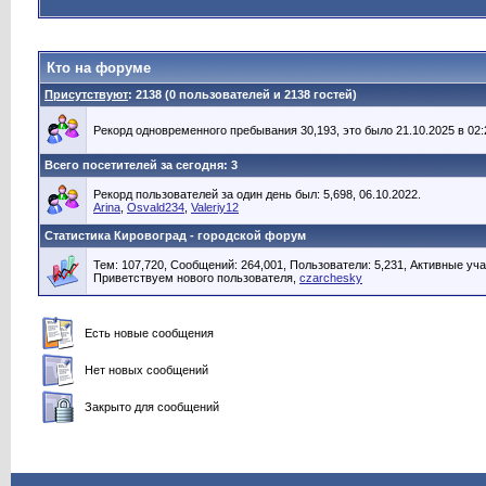
Кто на форуме
Присутствуют
: 2138 (0 пользователей и 2138 гостей)
Рекорд одновременного пребывания 30,193, это было 21.10.2025 в 02:
Всего посетителей за сегодня: 3
Рекорд пользователей за один день был: 5,698, 06.10.2022.
Arina
,
Osvald234
,
Valeriy12
Статистика Кировоград - городской форум
Тем: 107,720, Сообщений: 264,001, Пользователи: 5,231,
Активные уча
Приветствуем нового пользователя,
czarchesky
Есть новые сообщения
Нет новых сообщений
Закрыто для сообщений