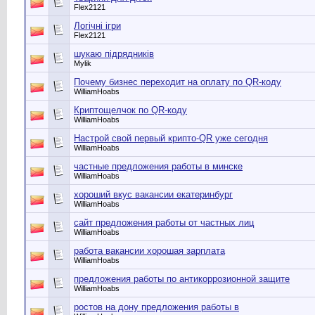
Flex2121
Логічні ігри
Flex2121
шукаю підрядників
Mylik
Почему бизнес переходит на оплату по QR-коду
WilliamHoabs
Криптощелчок по QR-коду
WilliamHoabs
Настрой свой первый крипто-QR уже сегодня
WilliamHoabs
частные предложения работы в минске
WilliamHoabs
хороший вкус вакансии екатеринбург
WilliamHoabs
сайт предложения работы от частных лиц
WilliamHoabs
работа вакансии хорошая зарплата
WilliamHoabs
предложения работы по антикоррозионной защите
WilliamHoabs
ростов на дону предложения работы в