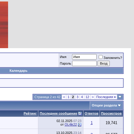
Имя
Запомнить?
Пароль
Календарь
Страница 2 из 42
<
1
2
3
4
12
>
Последняя
»
Опции раздела
Рейтинг
Последнее сообщение
Ответов
Просмотров
02.11.2025
07:23
1
19,741
от
OL4ik22
13.10.2025
23:14