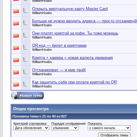
WilliamHoabs
Открыть виртуальную карту Master Card
WilliamHoabs
Больше не нужно вводить адреса — просто отсканируй
WilliamHoabs
Они платят криптой за кофе. Ты тоже можешь
WilliamHoabs
QR-код — билет в криптомир
WilliamHoabs
Крипта + камера = новая валюта движения
WilliamHoabs
Отсканировал — и мир твой!
WilliamHoabs
Как защитить себя при оплате криптой по QR
WilliamHoabs
Опции просмотра
Показаны темы с 21 по 40 из 827
Критерий сортировки
Порядок отображения
Показать