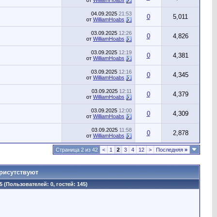
от
WilliamHoabs
04.09.2025
21:53
0
5,011
от
WilliamHoabs
03.09.2025
12:26
0
4,826
от
WilliamHoabs
03.09.2025
12:19
0
4,381
от
WilliamHoabs
03.09.2025
12:16
0
4,345
от
WilliamHoabs
03.09.2025
12:11
0
4,379
от
WilliamHoabs
03.09.2025
12:00
0
4,309
от
WilliamHoabs
03.09.2025
11:58
0
2,878
от
WilliamHoabs
Страница 2 из 42
<
1
2
3
4
12
>
Последняя
»
рисутствуют
5 (Пользователей: 0, гостей: 145)