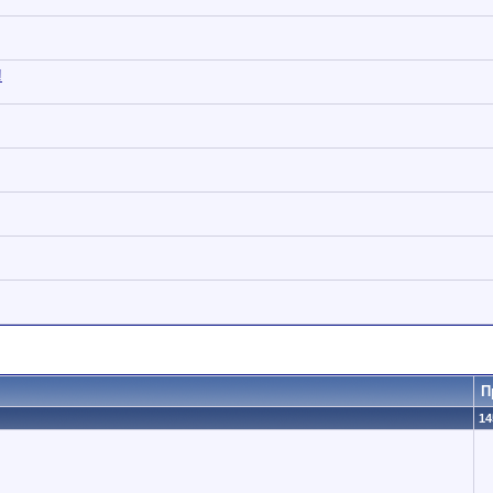
!
П
14