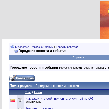
Кировоград - городской форум
>
Город Кировоград
Городские новости и события
Справка
Городские новости и события
Городские новости, события, анонсы, п
Темы раздела
: Городские новости и события
Тема
/
Автор
Как защитить себя при оплате криптой по QR
WilliamHoabs
Тварини для дітей