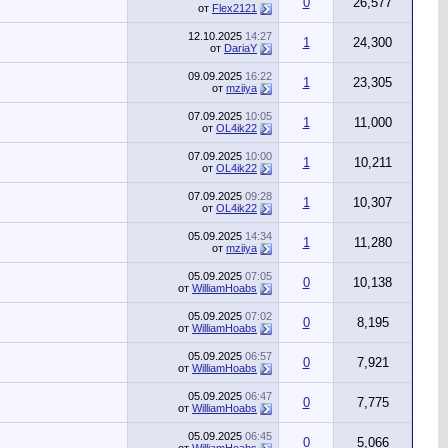
0
26,577
от
Flex2121
12.10.2025
14:27
1
24,300
от
DariaY
09.09.2025
16:22
1
23,305
от
mziiya
07.09.2025
10:05
1
11,000
от
OL4ik22
07.09.2025
10:00
1
10,211
от
OL4ik22
07.09.2025
09:28
1
10,307
от
OL4ik22
05.09.2025
14:34
1
11,280
от
mziiya
05.09.2025
07:05
0
10,138
от
WilliamHoabs
05.09.2025
07:02
0
8,195
от
WilliamHoabs
05.09.2025
06:57
0
7,921
от
WilliamHoabs
05.09.2025
06:47
0
7,775
от
WilliamHoabs
05.09.2025
06:45
0
5,066