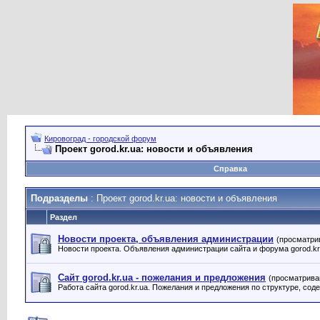
Кировоград - городской форум
Проект gorod.kr.ua: новости и объявления
Справка
Подразделы
: Проект gorod.kr.ua: новости и объявления
Раздел
Новости проекта, объявления администрации
(просматри
Новости проекта. Объявления администрации сайта и форума gorod.kr
Сайт gorod.kr.ua - пожелания и предложения
(просматрива
Работа сайта gorod.kr.ua. Пожелания и предложения по структуре, соде