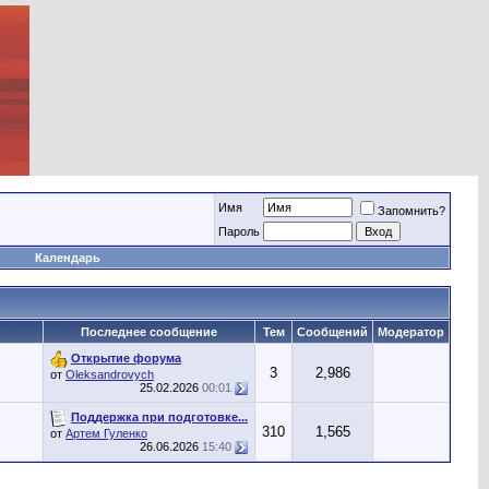
Имя
Запомнить?
Пароль
Календарь
Последнее сообщение
Тем
Сообщений
Модератор
Открытие форума
3
2,986
от
Oleksandrovych
25.02.2026
00:01
Поддержка при подготовке...
310
1,565
от
Артем Гуленко
26.06.2026
15:40