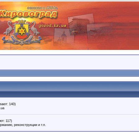
вают: 140)
.ua
ют: 117)
ржанию, реконструкции и т.п.