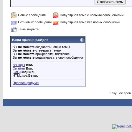
Новые сообщения
Популярная тема с новыми сообщениями
Нет новых сообщений
Популярная тема без новых сообщений
Тема закрыта
Ваши права в разделе
Вы
не можете
создавать новые темы
Вы
не можете
отвечать в темах
Вы
не можете
прикреплять вложения
Вы
не можете
редактировать свои сообщения
BB коды
Вкл.
Смайлы
Вкл.
[IMG]
код
Вкл.
HTML код
Выкл.
Правила форума
Текущее врем