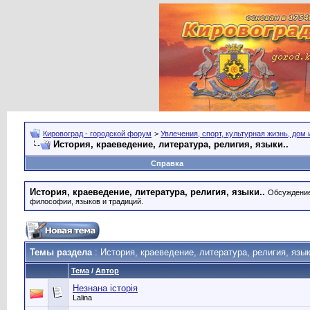
Кировоград - городской форум
>
Увлечения, спорт, культурная жизнь, дом
История, краеведение, литература, религия, языки..
Справка
История, краеведение, литература, религия, языки..
Обсуждение 
философии, языков и традиций.
Темы раздела
: История, краеведение, литература, религия, язык
Тема
/
Автор
Незнана історія
Lalina