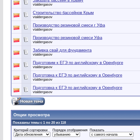
Заказать бассейн в Крыму
vtaldergasov
Строительство бассейнов Крым
vtaldergasov
Производство резиновой смеси г Уфа
vtaldergasov
Производство резиновой смеси Уфа
vtaldergasov
Забивка свай для фундамента
vtaldergasov
Подготовим к ЕГЭ по английскому в Оренбурге
vtaldergasov
Подготовка к ЕГЭ по английскому в Оренбурге
vtaldergasov
Подготовка к ЕГЭ по английскому в Оренбурге
vtaldergasov
Опции просмотра
Показаны темы с 1 по 20 из 118
Критерий сортировки
Порядок отображения
Показать