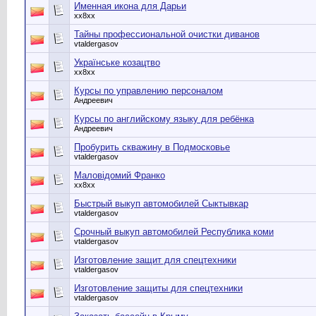
Именная икона для Дарьи
хх8хх
Тайны профессиональной очистки диванов
vtaldergasov
Українське козацтво
хх8хх
Курсы по управлению персоналом
Андреевич
Курсы по английскому языку для ребёнка
Андреевич
Пробурить скважину в Подмосковье
vtaldergasov
Маловідомий Франко
хх8хх
Быстрый выкуп автомобилей Сыктывкар
vtaldergasov
Срочный выкуп автомобилей Республика коми
vtaldergasov
Изготовление защит для спецтехники
vtaldergasov
Изготовление защиты для спецтехники
vtaldergasov