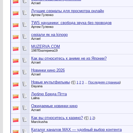
Azrael
Лучшие сериалы для просмотра онлайн
Артем Гуленко
ТWS наушники: свобода звука без проводов
Артем Гуленко
серіали як на kinogo
Azrael
MUZERVA.COM
1987Екатерина19
Как вы относитесь к аниме не из Японии?
Azrael
Новинки кино 2026
Azrael
Новые мультфильмы
(
1
2
3
...
Последняя страница
)
Dayana
Люблю Бреда Пітта
Lalina
Ожидаемые новинки кино
Azrael
Как вы относитесь к казино?
(
1
2
)
Marckusha
Каталог каналов MAX — удобный выбор контента