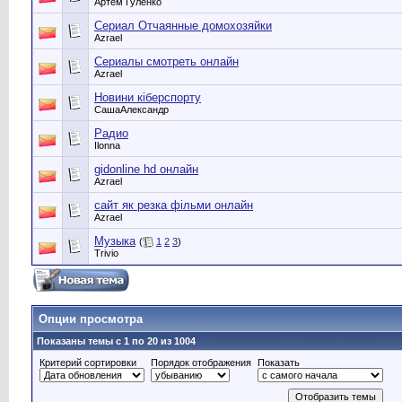
Артем Гуленко
Сериал Отчаянные домохозяйки
Azrael
Сериалы смотреть онлайн
Azrael
Новини кіберспорту
СашаАлександр
Радио
Ilonna
gidonline hd онлайн
Azrael
сайт як резка фільми онлайн
Azrael
Музыка
(
1
2
3
)
Trivio
Опции просмотра
Показаны темы с 1 по 20 из 1004
Критерий сортировки
Порядок отображения
Показать