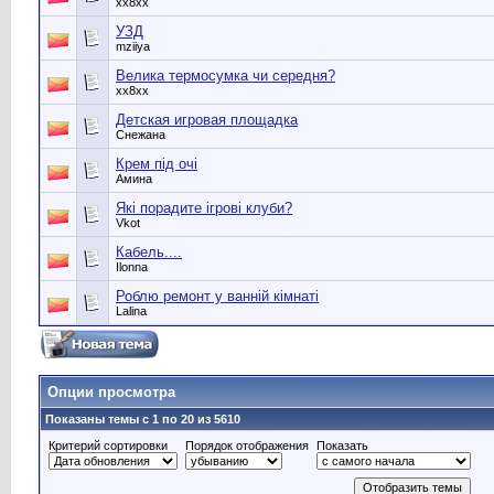
хх8хх
УЗД
mziiya
Велика термосумка чи середня?
хх8хх
Детская игровая площадка
Снежана
Крем під очі
Амина
Які порадите ігрові клуби?
Vkot
Кабель....
Ilonna
Роблю ремонт у ванній кімнаті
Lalina
Опции просмотра
Показаны темы с 1 по 20 из 5610
Критерий сортировки
Порядок отображения
Показать