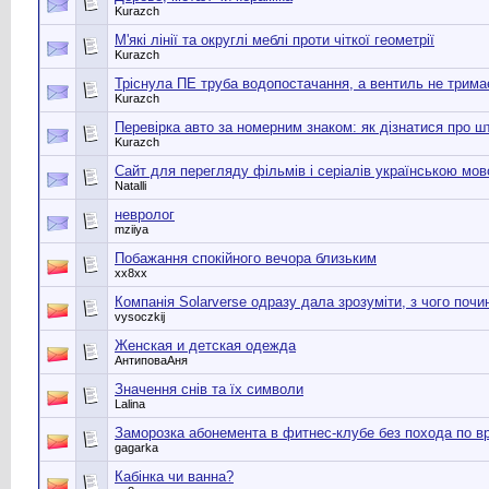
Kurazch
М'які лінії та округлі меблі проти чіткої геометрії
Kurazch
Тріснула ПЕ труба водопостачання, а вентиль не трима
Kurazch
Перевірка авто за номерним знаком: як дізнатися про 
Kurazch
Сайт для перегляду фільмів і серіалів українською мо
Natalli
невролог
mziiya
Побажання спокійного вечора близьким
хх8хх
Компанія Solarverse одразу дала зрозуміти, з чого почи
vysoczkij
Женская и детская одежда
АнтиповаАня
Значення снів та їх символи
Lalina
Заморозка абонемента в фитнес-клубе без похода по в
gagarka
Кабінка чи ванна?