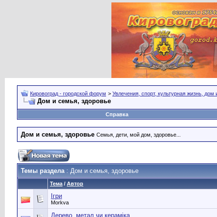
Кировоград - городской форум
>
Увлечения, спорт, культурная жизнь, дом
Дом и семья, здоровье
Справка
Дом и семья, здоровье
Семья, дети, мой дом, здоровье...
Темы раздела
: Дом и семья, здоровье
Тема
/
Автор
Ігри
Morkva
Дерево, метал чи кераміка