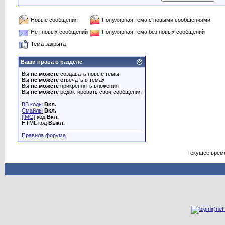
Новые сообщения
Популярная тема с новыми сообщениями
Нет новых сообщений
Популярная тема без новых сообщений
Тема закрыта
Ваши права в разделе
Вы
не можете
создавать новые темы
Вы
не можете
отвечать в темах
Вы
не можете
прикреплять вложения
Вы
не можете
редактировать свои сообщения
BB коды
Вкл.
Смайлы
Вкл.
[IMG]
код
Вкл.
HTML код
Выкл.
Правила форума
Текущее врем