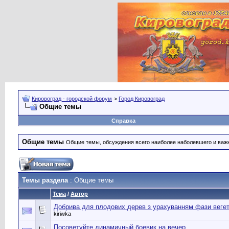
Кировоград - городской форум
>
Город Кировоград
Общие темы
Справка
Общие темы
Общие темы, обсуждения всего наиболее наболевшего и важн
Темы раздела
: Общие темы
Тема
/
Автор
Добрива для плодових дерев з урахуванням фази вегет
kiriwka
Посоветуйте динамичный боевик на вечер