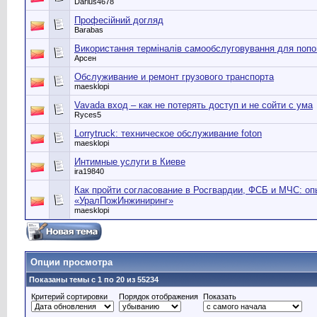
Darius4678
Професійний догляд
Barabas
Використання терміналів самообслуговування для поп
Арсен
Обслуживание и ремонт грузового транспорта
maesklopi
Vavada вход – как не потерять доступ и не сойти с ума
Ryces5
Lorrytruck: техническое обслуживание foton
maesklopi
Интимные услуги в Киеве
ira19840
Как пройти согласование в Росгвардии, ФСБ и МЧС: оп
«УралПожИнжиниринг»
maesklopi
Опции просмотра
Показаны темы с 1 по 20 из 55234
Критерий сортировки
Порядок отображения
Показать