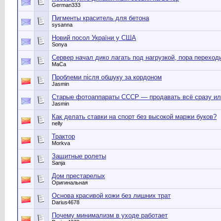
German333
Пигменты краситель для бетона
sysanna
Новий посол України у США
Sonya
Сервер начал дико лагать под нагрузкой, пора перехо
MaCa
Проблеми після обшуку за кордоном
Jasmin
Старые фотоаппараты СССР — продавать всё сразу ил
Jasmin
Как делать ставки на спорт без высокой маржи буков?
nelly
Трактор
Morkva
Защитные ролеты
Sanja
Дом престарелых
Оригинальная
Основа красивой кожи без лишних трат
Darius4678
Почему минимализм в уходе работает