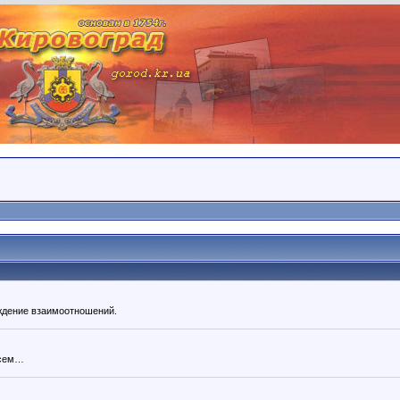
уждение взаимоотношений.
всем…