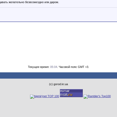
давать желательно безвозмездно или даром.
Текущее время:
05:04
. Часовой пояс GMT +3.
(с) gorod.kr.ua