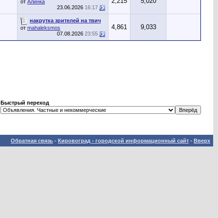
2,215
5,020
от
Алинка
23.06.2026
16:17
накрутка зрителей на твич
4,861
9,033
от
mahaleksmos
07.08.2026
23:55
Быстрый переход
Обратная связь
-
Кировоград - городской информационный сайт
-
Вверх