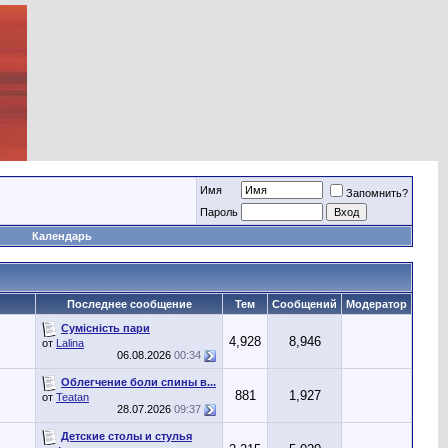
Имя
Запомнить?
Пароль
Календарь
Последнее сообщение
Тем
Сообщений
Модератор
Сумісність пари
4,928
8,946
от
Lalina
06.08.2026
00:34
Облегчение боли спины в...
881
1,927
от
Teatan
28.07.2026
09:37
Детские столы и стулья