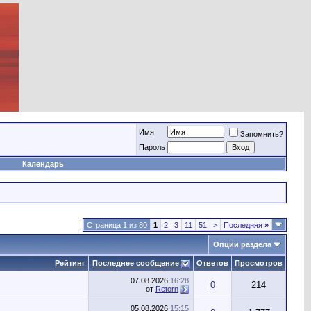
Имя
Запомнить?
Пароль
Календарь
Страница 1 из 80
1
2
3
11
51
>
Последняя
»
Опции раздела
Рейтинг
Последнее сообщение
Ответов
Просмотров
07.08.2026
16:28
0
214
от
Retorn
05.08.2026
15:15