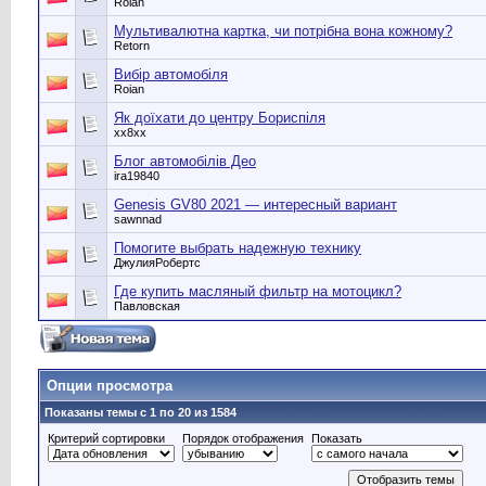
Roian
Мультивалютна картка, чи потрібна вона кожному?
Retorn
Вибір автомобіля
Roian
Як доїхати до центру Бориспіля
хх8хх
Блог автомобілів Део
ira19840
Genesis GV80 2021 — интересный вариант
sawnnad
Помогите выбрать надежную технику
ДжулияРобертс
Где купить масляный фильтр на мотоцикл?
Павловская
Опции просмотра
Показаны темы с 1 по 20 из 1584
Критерий сортировки
Порядок отображения
Показать