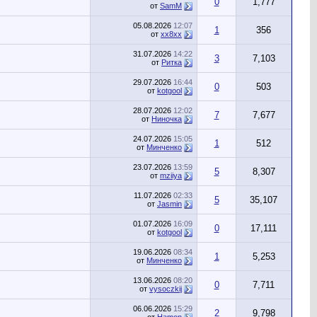
0
1,777
от
SamM
05.08.2026
12:07
1
356
от
хх8хх
31.07.2026
14:22
3
7,103
от
Ритка
29.07.2026
16:44
0
503
от
kotgool
28.07.2026
12:02
7
7,677
от
Ниночка
24.07.2026
15:05
1
512
от
Минченко
23.07.2026
13:59
5
8,307
от
mziiya
11.07.2026
02:33
5
35,107
от
Jasmin
01.07.2026
16:09
0
17,111
от
kotgool
19.06.2026
08:34
1
5,253
от
Минченко
13.06.2026
08:20
0
7,711
от
vysoczkij
06.06.2026
15:29
2
9,798