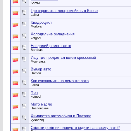
SamM
Где заряжать электромобиль в Киеве
Lalina
Квадроцикл
Morkva
Холодильне обладнання
kotgool
Невдалий ремонт авто
Barabas
Ищу где продается шлем кроссовый
Молчунка
Выбор авто
Hamon
Как сэкономить на ремонте авто
Lalina
Фен
kotgool
Мото масло
Павловская
Химчистка автомобиля в Полтаве
vysoczkij
Скільки років ви плануєте їздити на своєму авто?