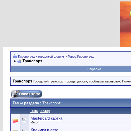
Кировоград - городской форум
>
Город Кировоград
Транспорт
Справка
Транспорт
Городской транспорт города, дороги, проблемы перевозок. Поже
Темы раздела
: Транспорт
Тема
/
Автор
Mastercard картка
Retorn
Килимки в авто