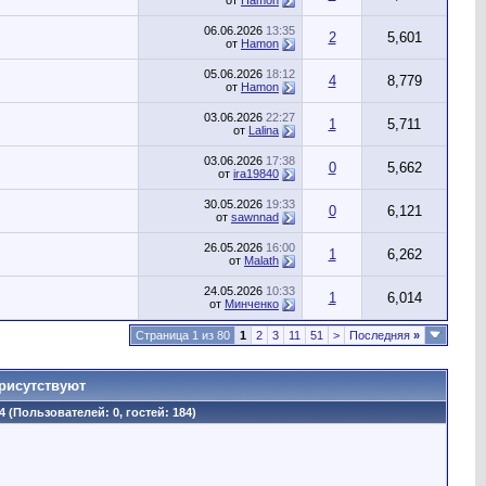
от
Hamon
06.06.2026
13:35
2
5,601
от
Hamon
05.06.2026
18:12
4
8,779
от
Hamon
03.06.2026
22:27
1
5,711
от
Lalina
03.06.2026
17:38
0
5,662
от
ira19840
30.05.2026
19:33
0
6,121
от
sawnnad
26.05.2026
16:00
1
6,262
от
Malath
24.05.2026
10:33
1
6,014
от
Минченко
Страница 1 из 80
1
2
3
11
51
>
Последняя
»
рисутствуют
4 (Пользователей: 0, гостей: 184)