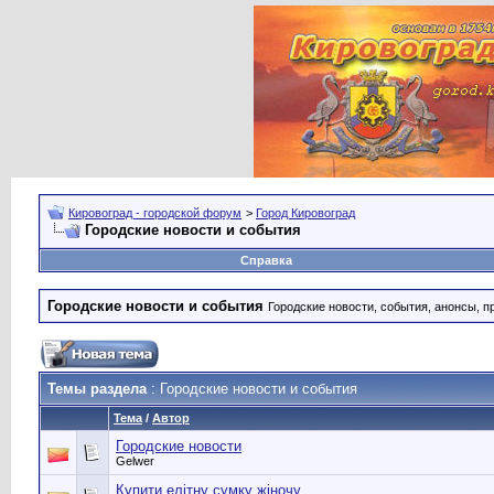
Кировоград - городской форум
>
Город Кировоград
Городские новости и события
Справка
Городские новости и события
Городские новости, события, анонсы, п
Темы раздела
: Городские новости и события
Тема
/
Автор
Городские новости
Gelwer
Купити елітну сумку жіночу