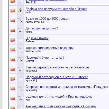
Flex2121
Довідка про несудимість онлайн в Україні
kirills
Букет от 1000 до 2000 гривен
Артем Гуленко
Де постригти дитину?
ylilolo
Підземні школи
Gelwer
хорошо оплачиваемые вакансии
WilliamHoabs
Перемир'я було - а толку?
Gelwer
Купити перетворювач напруги в Solarverse
vysoczkij
Надежный автоподбор в Киеве с JustAcar
vysoczkij
Современная защита интерьера от магазина «Посудка»
vysoczkij
Будинок для літніх людей у Кропивницькому
Kott
Атермальная тонировка автомобиля в Полтаве