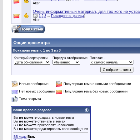
Alter
Очень информативный материал, для тех кого не устр
(
1
2
3
...
Последняя страница
)
Alter
Опции просмотра
Показаны темы с 1 по 3 из 3
Критерий сортировки
Порядок отображения
Показать
Новые сообщения
Популярная тема с новыми сообщениями
Нет новых сообщений
Популярная тема без новых сообщений
Тема закрыта
Ваши права в разделе
Вы
не можете
создавать новые темы
Вы
не можете
отвечать в темах
Вы
не можете
прикреплять вложения
Вы
не можете
редактировать свои сообщения
BB коды
Вкл.