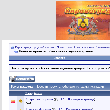
Кировоград - городской форум
>
Проект gorod.kr.ua: новости и объявления
Новости проекта, объявления администрации
Справка
Новости проекта, объявления администрации
Новости проекта. 
Темы раздела
: Новости проекта, объявления администрации
Тема
/
Автор
Открытие форума
(
1
2
3
...
Последняя страница
)
Alter
Новости форума
(
1
2
3
...
Последняя страница
)