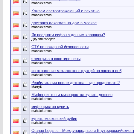
mahaleksmos
Кожзам светоотражающий с печатью
mahaleksmos
доставка алкоголя на дом в москве
mahaleksmos
Як поєднати сифон з донним клапаном?
ДжулияРобертс
СТУ по пожарной безопасности
mahaleksmos
электрика в квартире цены
mahaleksmos
изготовление металлоконструкций на заказ в спб
mahaleksmos
Реабилитация после детокса – где продолжать?
MarryK
Мифепристон и мизопростол купить дешево
mahaleksmos
мифепристон купить
mahaleksmos
купить московский рубин
mahaleksmos
Orange Logistic - Международные и Внутрироссийские г