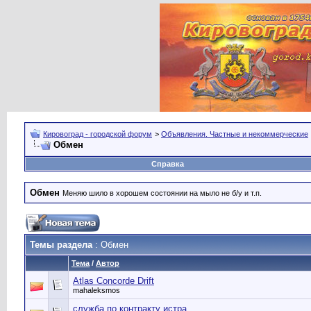
Кировоград - городской форум
>
Объявления. Частные и некоммерческие
Обмен
Справка
Обмен
Меняю шило в хорошем состоянии на мыло не б/у и т.п.
Темы раздела
: Обмен
Тема
/
Автор
Atlas Concorde Drift
mahaleksmos
служба по контракту истра