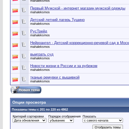
mahaleksmos
Первый Мужской - интернет магазин мужской одежды
mahaleksmos
Детский летний лагерь Тушино
mahaleksmos
РусТрейд
mahaleksmos
Нейроангел - Детский коррекционно-речевой сад в Мос
mahaleksmos
выиграть суд
mahaleksmos
Новости жизни в России и за рубежом
mahaleksmos
тканые ремувки с вышивкой
mahaleksmos
Опции просмотра
Показаны темы с 201 по 220 из 4862
Критерий сортировки
Порядок отображения
Показать