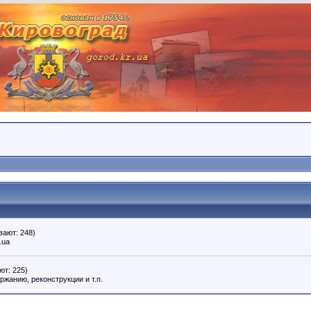
вают: 248)
.ua
ют: 225)
ржанию, реконструкции и т.п.