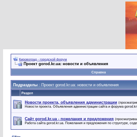
Кировоград - городской форум
Проект gorod.kr.ua: новости и объявления
Справка
Подразделы
: Проект gorod.kr.ua: новости и объявления
Раздел
Новости проекта, объявления администрации
(просматри
Новости проекта. Объявления администрации сайта и форума gorod.kr
Сайт gorod.kr.ua - пожелания и предложения
(просматрива
Работа сайта gorod.kr.ua. Пожелания и предложения по структуре, соде