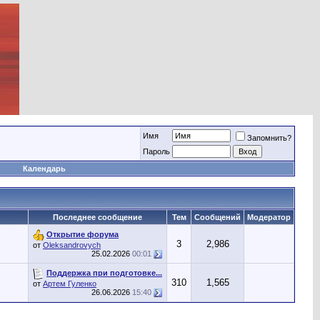
Имя
Запомнить?
Пароль
Календарь
Последнее сообщение
Тем
Сообщений
Модератор
Открытие форума
3
2,986
от
Oleksandrovych
25.02.2026
00:01
Поддержка при подготовке...
310
1,565
от
Артем Гуленко
26.06.2026
15:40