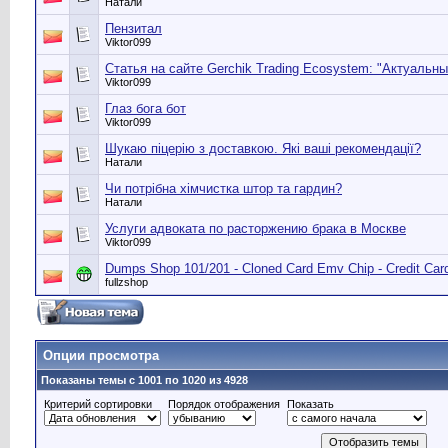
Натали
Пензитал
Viktor099
Статья на сайте Gerchik Trading Ecosystem: "Актуальны
Viktor099
Глаз бога бот
Viktor099
Шукаю піцерію з доставкою. Які ваші рекомендації?
Натали
Чи потрібна хімчистка штор та гардин?
Натали
Услуги адвоката по расторжению брака в Москве
Viktor099
Dumps Shop 101/201 - Cloned Card Emv Chip - Credit Ca
fullzshop
Опции просмотра
Показаны темы с 1001 по 1020 из 4928
Критерий сортировки
Порядок отображения
Показать