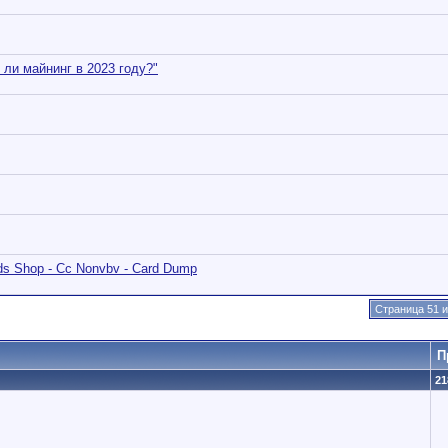
 ли майнинг в 2023 году?"
rds Shop - Cc Nonvbv - Card Dump
Страница 51 и
П
21