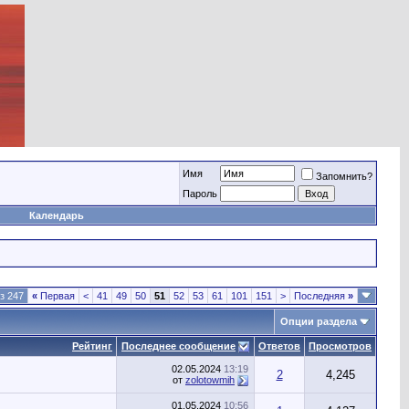
Имя
Запомнить?
Пароль
Календарь
з 247
«
Первая
<
41
49
50
51
52
53
61
101
151
>
Последняя
»
Опции раздела
Рейтинг
Последнее сообщение
Ответов
Просмотров
02.05.2024
13:19
2
4,245
от
zolotowmih
01.05.2024
10:56