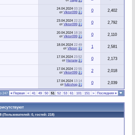
от
Лада
24.04.2024
03:19
0
2,402
от
Viktor099
23.04.2024
22:22
0
2,792
от
Viktor099
20.04.2024
18:16
0
2,110
от
Viktor099
18.04.2024
22:49
1
2,581
от
VIktorr
17.04.2024
23:52
0
2,173
от
Натали
17.04.2024
22:55
2
2,018
от
Viktor099
17.04.2024
13:14
0
2,039
от
fullzshop
з 247
«
Первая
<
41
49
50
51
52
53
61
101
151
>
Последняя
»
рисутствуют
8 (Пользователей: 0, гостей: 218)