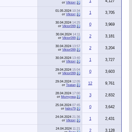
1
4,127
от
VIktorr
01.05.2024
10:34
1
3,705
от
VIktorr
30.04.2024
14:25
0
3,969
от
Viktor099
30.04.2024
14:11
2
3,181
от
Viktor099
30.04.2024
13:57
2
3,204
от
Viktor099
30.04.2024
13:40
1
3,727
от
VIktorr
29.04.2024
15:04
0
3,603
от
Viktor099
29.04.2024
12:05
12
9,761
от
Teatan
28.04.2024
17:00
3
2,832
от
Молчунка
25.04.2024
07:45
0
3,642
от
hidro79
24.04.2024
21:36
1
2,431
от
VIktorr
24.04.2024
11:21
2
3,128