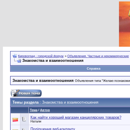
Кировоград - городской форум
>
Объявления. Частные и некоммерческие
Знакомства и взаимоотношения
Справка
Знакомства и взаимоотношения
Объявления типа "Желаю познакомить
Темы раздела
: Знакомства и взаимоотношения
Тема
/
Автор
Как найти хороший магазин канцелярских товаров?
Натали
Поліпшення веб-контенту