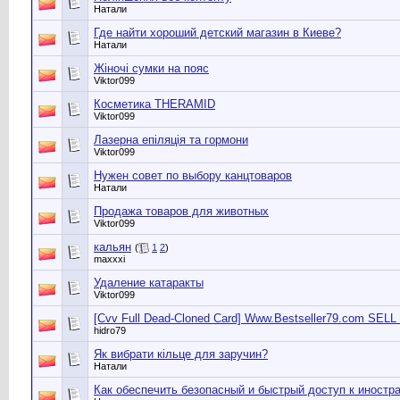
Натали
Где найти хороший детский магазин в Киеве?
Натали
Жіночі сумки на пояс
Viktor099
Косметика THERAMID
Viktor099
Лазерна епіляція та гормони
Viktor099
Нужен совет по выбору канцтоваров
Натали
Продажа товаров для животных
Viktor099
кальян
(
1
2
)
maxxxi
Удаление катаракты
Viktor099
[Cvv Full Dead-Cloned Card] Www.Bestseller79.com 
hidro79
Як вибрати кільце для заручин?
Натали
Как обеспечить безопасный и быстрый доступ к иност