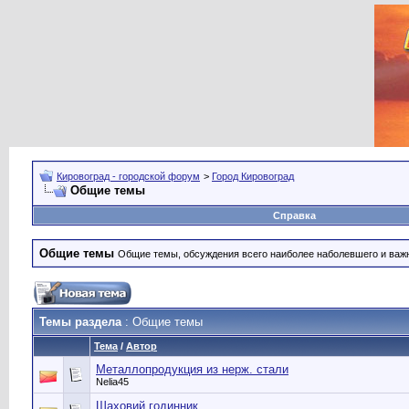
Кировоград - городской форум
>
Город Кировоград
Общие темы
Справка
Общие темы
Общие темы, обсуждения всего наиболее наболевшего и важн
Темы раздела
: Общие темы
Тема
/
Автор
Металлопродукция из нерж. стали
Nelia45
Шаховий годинник