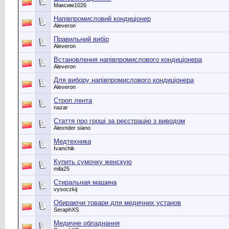
Максим1026
Напівпромисловий кондиціонер
Aleveron
Правильний вибір
Aleveron
Встановлення напівпромислового кондиціонера
Aleveron
Для вибору напівпромислового кондиціонера
Aleveron
Строп лента
nazar
Стаття про гроші за реєстрацію з виводом
Alexnder siano
Медтехника
Ivanchik
Купить сумочку женскую
mila25
Стиральная машина
vysoczkij
Обираючи товари для медичних установ
SeraphXS
Медичне обладнання