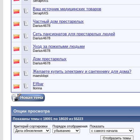
SeraphXS
Ваш источник медицинских товаров
SeraphXS
Частный дом престарелых
Darius4678
Сеть пансионатов для престарелых людей
Darius4678
Уход за пожилыми людьми
Darius4678
Дом престарелых
Darius4678
Желаете купить электрику и сантехнику для дома?
maesklopi
Elfbar
Ilonna
Опции просмотра
Показаны темы с 18001 по 18020 из 55223
Критерий сортировки
Порядок отображения
Показать