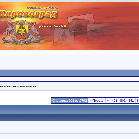
ого на текущий момент...
Страница 901 из 2762
«
Первая
<
401
801
851
8