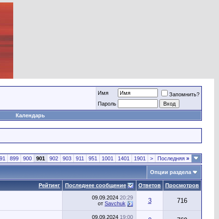
Имя
Запомнить?
Пароль
Календарь
91
899
900
901
902
903
911
951
1001
1401
1901
>
Последняя
»
Опции раздела
Рейтинг
Последнее сообщение
Ответов
Просмотров
09.09.2024
20:29
3
716
от
Savchuk
09.09.2024
19:00