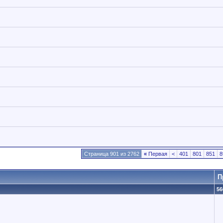
Страница 901 из 2762
«
Первая
<
401
801
851
8
П
56