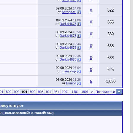
от
SeraphXS
09.09.2024
14:06
0
622
от
SeraphXS
09.09.2024
11:06
0
655
от
Darius4678
09.09.2024
10:58
0
589
от
Darius4678
09.09.2024
10:44
0
638
от
Darius4678
09.09.2024
10:35
0
633
от
Darius4678
09.09.2024
07:04
0
625
от
maesklopi
08.09.2024
21:26
5
1,090
от
Pumba
91
899
900
901
902
903
911
951
1001
1401
1901
>
Последняя
»
рисутствуют
0 (Пользователей: 0, гостей: 560)