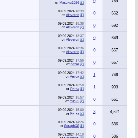
0
769
от
Максим1026
09.09.2024
18:39
0
662
от
Aleveron
09.09.2024
18:38
0
692
от
Aleveron
09.09.2024
18:37
0
649
от
Aleveron
09.09.2024
18:36
0
667
от
Aleveron
09.09.2024
17:56
0
667
от
nazar
09.09.2024
17:42
1
746
от
Антон
09.09.2024
16:58
1
903
от
Ритка
09.09.2024
15:57
0
661
от
mila25
09.09.2024
15:00
3
4,521
от
Ритка
09.09.2024
14:26
0
636
от
SeraphXS
09.09.2024
14:18
0
586