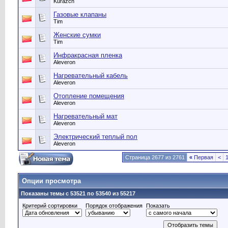
Kurazch
Газовые клапаны
Tim
Женские сумки
Tim
Инфракрасная пленка
Aleveron
Нагревательный кабель
Aleveron
Отопление помещения
Aleveron
Нагревательный мат
Aleveron
Электрический теплый пол
Aleveron
Страница 2677 из 2761
«
Первая
<
Опции просмотра
Показаны темы с 53521 по 53540 из 55217
Критерий сортировки
Порядок отображения
Показать