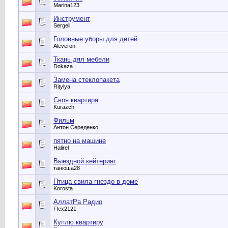
Marina123
Инструмент
Sergeii
Головные уборы для детей
Aleveron
Ткань дял мебели
Dokaza
Замена стеклопакета
Ritylya
Своя квартира
Kurazch
Фильм
Антон Середенко
пятно на машине
Halirel
Выездной кейтеринг
танюша28
Птица свила гнездо в доме
Korosta
АллатРа Радио
Flex2121
Куплю квартиру