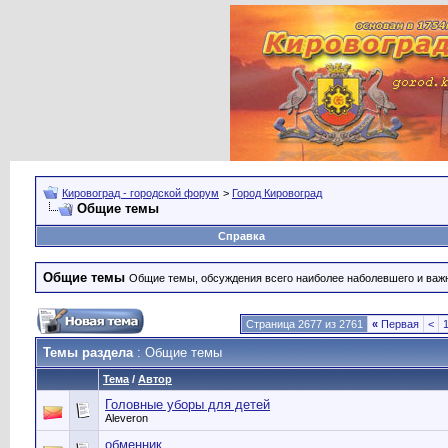
Кировоград - городской форум
>
Город Кировоград
Общие темы
Справка
Общие темы
Общие темы, обсуждения всего наиболее наболевшего и важн
Страница 2677 из 2761
«
Первая
<
Темы раздела
: Общие темы
Тема
/
Автор
Головные уборы для детей
Aleveron
обменник